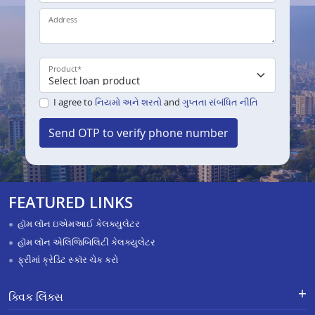
Address
Product
*
I agree to
નિયમો અને શરતો
and
ગુપ્તતા સંબંધિત નીતિ
Send OTP to verify phone number
FEATURED LINKS
હૉમ લૉન ઇએમઆઈ કેલક્યુલેટર
હૉમ લૉન એલિજિબિલિટી કેલક્યુલેટર
ફ્રીમાં ક્રેડિટ સ્કૉર ચેક કરો
ક્વિક લિંક્સ