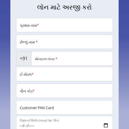
લૉન માટે અરજી કરો
પ્રથમ નામ
*
છેલ્લું નામ
*
+91
મોબાઇલ નંબર
*
ઈ-મેઇલ
*
પીન કોડ
*
Customer PAN Card
Date of Birth (must be 18+)