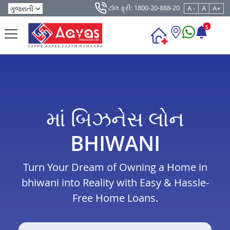
ટૉલ ફ્રી: 1800-20-888-20
A -
A
A+
5
માં બિઝનેસ લોન
BHIWANI
Turn Your Dream of Owning a Home in
bhiwani into Reality with Easy & Hassle-
Free Home Loans.