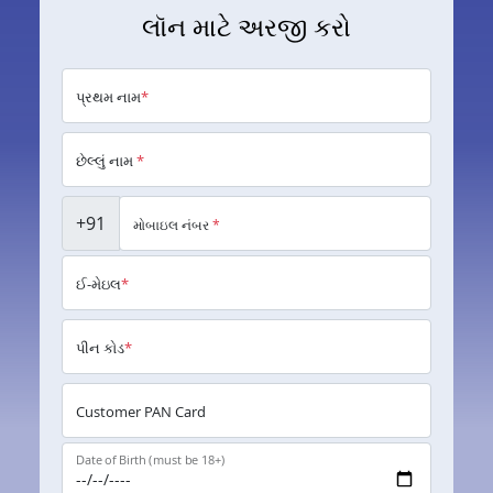
લૉન માટે અરજી કરો
પ્રથમ નામ
*
છેલ્લું નામ
*
+91
મોબાઇલ નંબર
*
ઈ-મેઇલ
*
પીન કોડ
*
Customer PAN Card
Date of Birth (must be 18+)