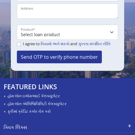
Address
Product
*
I agree to
નિયમો અને શરતો
and
ગુપ્તતા સંબંધિત નીતિ
Send OTP to verify phone number
FEATURED LINKS
હૉમ લૉન ઇએમઆઈ કેલક્યુલેટર
હૉમ લૉન એલિજિબિલિટી કેલક્યુલેટર
ફ્રીમાં ક્રેડિટ સ્કૉર ચેક કરો
ક્વિક લિંક્સ