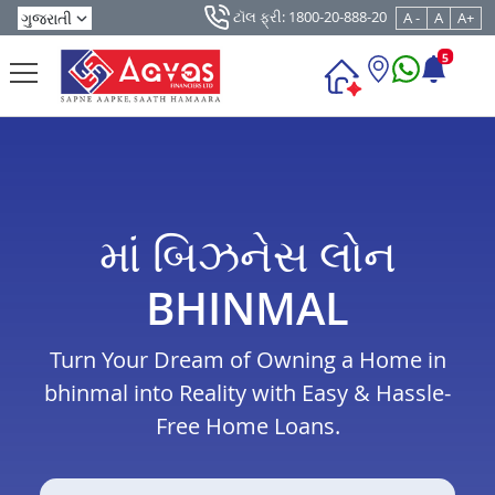
ટૉલ ફ્રી: 1800-20-888-20
A -
A
A+
5
માં બિઝનેસ લોન
BHINMAL
Turn Your Dream of Owning a Home in
bhinmal into Reality with Easy & Hassle-
Free Home Loans.