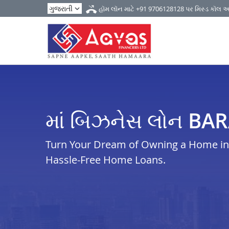
હૉમ લૉન માટે
+91 9706128128
પર મિસ્ડ કૉલ 
માં બિઝનેસ લોન BA
Turn Your Dream of Owning a Home in b
Hassle-Free Home Loans.