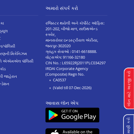
અમારો સંપર્ક કરો
િકા
રજિસ્ટર થયેલી અને કૉર્પોરેટ ઑફિસ:
201-202, બીજો માળ, સાઉથએન્ડ
િડ્યૂલ
સ્ક્વેર,
C
માનસરોવર ઇન્ડસ્ટ્રીયલ એરીયા,
જયપુર-302020
્ઝન/પૉલિસી
ગ્રાહક સેવાઓ :
0141-6618888
.
ારણની મિકેનિઝમ
વૉટ્સએપ:
91166-32180
અને એએમએલ પૉલિસી
CIN No. : L65922RJ2011PLC034297
IRDAI Corporate Agency
 કૉડ
લૉન માટે અરજી કરો
(Composite) Regn No.
ેની જાહેરાત
CA0537
્ડેશન
(Valid till 07-Dec-2026)
આવાસ લૉન એપ