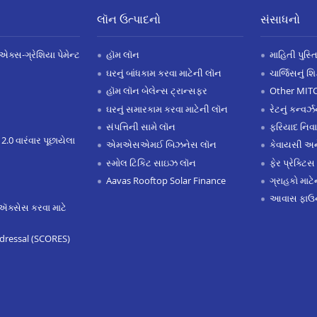
લૉન ઉત્પાદનો
સંસાધનો
એક્સ-ગ્રેશિયા પેમેન્ટ
હૉમ લૉન
માહિતી પુસ્ત
ઘરનું બાંધકામ કરવા માટેની લૉન
ચાર્જિસનું શ
હૉમ લૉન બેલેન્સ ટ્રાન્સફર
Other MIT
ઘરનું સમારકામ કરવા માટેની લૉન
રેટનું કન્વર
સંપત્તિની સામે લૉન
ફરિયાદ નિવ
 2.0 વારંવાર પૂછાયેલા
એમએસએમઈ બિઝનેસ લૉન
કેવાયસી 
સ્મોલ ટિકિટ સાઇઝ લૉન
ફેર પ્રેક્ટિસ
Aavas Rooftop Solar Finance
ગ્રાહકો માટ
આવાસ ફાઉન
ઍક્સેસ કરવા માટે
dressal (SCORES)