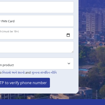
 PAN Card
th (must be 18+)
to
નિયમો અને શરતો
and
ગુપ્તતા સંબંધિત નીતિ
TP to verify phone number