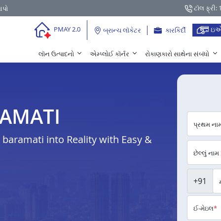
ટૉલ ફ્રી:
આપો
ઇએ
PMAY 2.0
બ્રાન્ચ લૉકેટર
કારકિર્દી
લૉન ઉત્પાદનો
એમ્પ્લોઈ કૉર્નર
રોકાણકારો સાથેના સંબંધો
RAMATI
પ્રથમ ના
aramati into Reality with Easy &
છેલ્લું નામ
+91
ઈ-મેઇલ
*