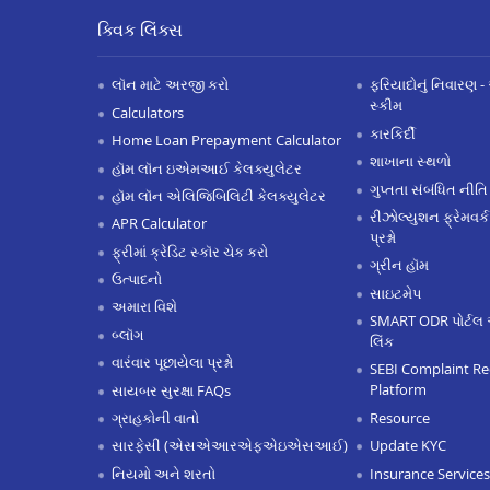
ક્વિક લિંક્સ
લૉન માટે અરજી કરો
ફરિયાદોનું નિવારણ - 
સ્કીમ
Calculators
કારકિર્દી
Home Loan Prepayment Calculator
શાખાના સ્થળો
હૉમ લૉન ઇએમઆઈ કેલક્યુલેટર
ગુપ્તતા સંબંધિત નીતિ
હૉમ લૉન એલિજિબિલિટી કેલક્યુલેટર
રીઝોલ્યુશન ફ્રેમવર્ક
APR Calculator
પ્રશ્નો
ફ્રીમાં ક્રેડિટ સ્કૉર ચેક કરો
ગ્રીન હૉમ
ઉત્પાદનો
સાઇટમેપ
અમારા વિશે
SMART ODR પોર્ટલ 
બ્લૉગ
લિંક
વારંવાર પૂછાયેલા પ્રશ્નો
SEBI Complaint Re
Platform
સાયબર સુરક્ષા FAQs
Resource
ગ્રાહકોની વાતો
Update KYC
સારફેસી (એસએઆરએફએઇએસઆઈ)
Insurance Services
નિયમો અને શરતો