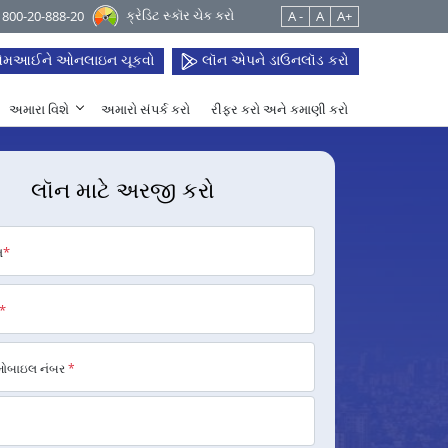
ક્રેડિટ સ્કૉર ચેક કરો
 1800-20-888-20
A -
A
A+
મઆઈને ઓનલાઇન ચૂકવો
લૉન એપને ડાઉનલૉડ કરો
અમારા વિશે
અમારો સંપર્ક કરો
રીફર કરો અને કમાણી કરો
લૉન માટે અરજી કરો
મ
*
*
મોબાઇલ નંબર
*