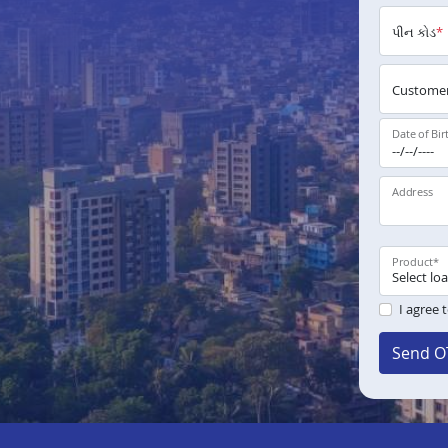
પીન કોડ
*
Customer
Date of Bir
Address
Product
*
I agree 
Send O