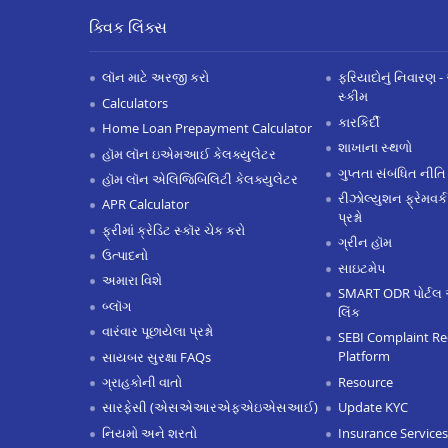
ક્વિક લિંક્સ
લૉન માટે અરજી કરો
ફરિયાદોનું નિવારણ - 
સ્કીમ
Calculators
કારકિર્દી
Home Loan Prepayment Calculator
શાખાના સ્થળો
હૉમ લૉન ઇએમઆઈ કેલક્યુલેટર
ગુપ્તતા સંબંધિત નીતિ
હૉમ લૉન એલિજિબિલિટી કેલક્યુલેટર
રીઝોલ્યુશન ફ્રેમવર્ક
APR Calculator
પ્રશ્નો
ફ્રીમાં ક્રેડિટ સ્કૉર ચેક કરો
ગ્રીન હૉમ
ઉત્પાદનો
સાઇટમેપ
અમારા વિશે
SMART ODR પોર્ટલ 
બ્લૉગ
લિંક
વારંવાર પૂછાયેલા પ્રશ્નો
SEBI Complaint Re
Platform
સાયબર સુરક્ષા FAQs
Resource
ગ્રાહકોની વાતો
Update KYC
સારફેસી (એસએઆરએફએઇએસઆઈ)
Insurance Services
નિયમો અને શરતો