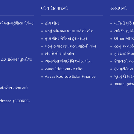
લૉન ઉત્પાદનો
સંસાધનો
એક્સ-ગ્રેશિયા પેમેન્ટ
હૉમ લૉન
માહિતી પુસ્ત
ઘરનું બાંધકામ કરવા માટેની લૉન
ચાર્જિસનું શ
હૉમ લૉન બેલેન્સ ટ્રાન્સફર
Other MIT
ઘરનું સમારકામ કરવા માટેની લૉન
રેટનું કન્વર
સંપત્તિની સામે લૉન
ફરિયાદ નિવ
 2.0 વારંવાર પૂછાયેલા
એમએસએમઈ બિઝનેસ લૉન
કેવાયસી 
સ્મોલ ટિકિટ સાઇઝ લૉન
ફેર પ્રેક્ટિસ
Aavas Rooftop Solar Finance
ગ્રાહકો માટ
આવાસ ફાઉન
ઍક્સેસ કરવા માટે
dressal (SCORES)