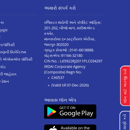
અમારો સંપર્ક કરો
િકા
રજિસ્ટર થયેલી અને કૉર્પોરેટ ઑફિસ:
201-202, બીજો માળ, સાઉથએન્ડ
િડ્યૂલ
સ્ક્વેર,
C
માનસરોવર ઇન્ડસ્ટ્રીયલ એરીયા,
જયપુર-302020
્ઝન/પૉલિસી
ગ્રાહક સેવાઓ :
0141-6618888
.
ારણની મિકેનિઝમ
વૉટ્સએપ:
91166-32180
અને એએમએલ પૉલિસી
CIN No. : L65922RJ2011PLC034297
IRDAI Corporate Agency
 કૉડ
લૉન માટે અરજી કરો
(Composite) Regn No.
ેની જાહેરાત
CA0537
્ડેશન
(Valid till 07-Dec-2026)
આવાસ લૉન એપ