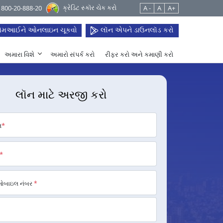
ક્રેડિટ સ્કૉર ચેક કરો
 1800-20-888-20
A -
A
A+
મઆઈને ઓનલાઇન ચૂકવો
લૉન એપને ડાઉનલૉડ કરો
અમારા વિશે
અમારો સંપર્ક કરો
રીફર કરો અને કમાણી કરો
લૉન માટે અરજી કરો
મ
*
*
મોબાઇલ નંબર
*