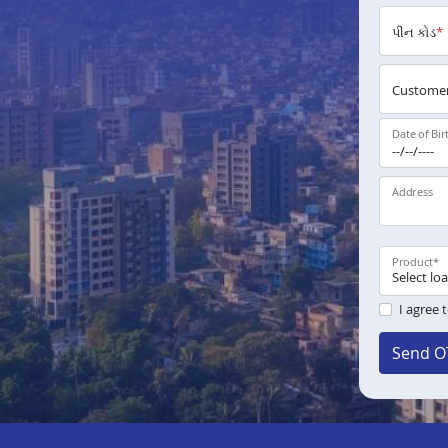
પીન કોડ
*
Customer
Date of Bir
Address
Product
*
I agree 
Send O