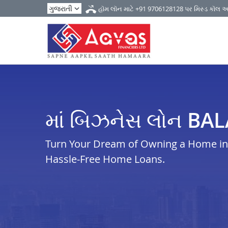
હૉમ લૉન માટે
+91 9706128128
પર મિસ્ડ કૉલ 
માં બિઝનેસ લોન B
Turn Your Dream of Owning a Home in b
Hassle-Free Home Loans.