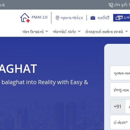
ટૉલ ફ્રી:
આપો
ઇએ
PMAY 2.0
બ્રાન્ચ લૉકેટર
કારકિર્દી
લૉન ઉત્પાદનો
એમ્પ્લોઈ કૉર્નર
રોકાણકારો સાથેના સંબંધો
ALAGHAT
પ્રથમ ના
alaghat into Reality with Easy &
છેલ્લું નામ
+91
ઈ-મેઇલ
*