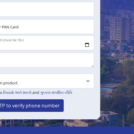
 PAN Card
th (must be 18+)
to
નિયમો અને શરતો
and
ગુપ્તતા સંબંધિત નીતિ
TP to verify phone number