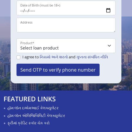
Date of Birth (must be 18+)
Address
Product
*
I agree to
નિયમો અને શરતો
and
ગુપ્તતા સંબંધિત નીતિ
Send OTP to verify phone number
FEATURED LINKS
હૉમ લૉન ઇએમઆઈ કેલક્યુલેટર
હૉમ લૉન એલિજિબિલિટી કેલક્યુલેટર
ફ્રીમાં ક્રેડિટ સ્કૉર ચેક કરો