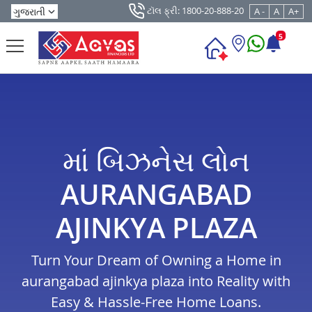
ટૉલ ફ્રી: 1800-20-888-20
A -
A
A+
5
માં બિઝનેસ લોન
AURANGABAD
AJINKYA PLAZA
Turn Your Dream of Owning a Home in
aurangabad ajinkya plaza into Reality with
Easy & Hassle-Free Home Loans.