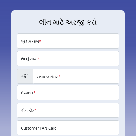
લૉન માટે અરજી કરો
પ્રથમ નામ
*
છેલ્લું નામ
*
+91
મોબાઇલ નંબર
*
ઈ-મેઇલ
*
પીન કોડ
*
Customer PAN Card