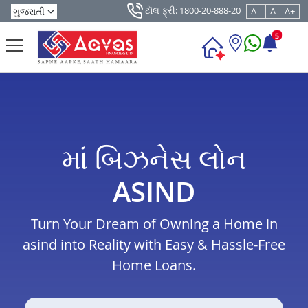
ટૉલ ફ્રી: 1800-20-888-20
A -
A
A+
5
માં બિઝનેસ લોન
ASIND
Turn Your Dream of Owning a Home in
asind into Reality with Easy & Hassle-Free
Home Loans.