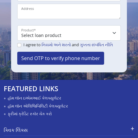
Address
Product
*
I agree to
નિયમો અને શરતો
and
ગુપ્તતા સંબંધિત નીતિ
Send OTP to verify phone number
FEATURED LINKS
હૉમ લૉન ઇએમઆઈ કેલક્યુલેટર
હૉમ લૉન એલિજિબિલિટી કેલક્યુલેટર
ફ્રીમાં ક્રેડિટ સ્કૉર ચેક કરો
ક્વિક લિંક્સ