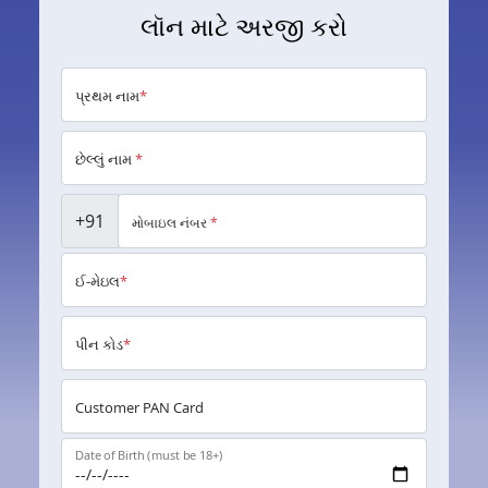
લૉન માટે અરજી કરો
પ્રથમ નામ
*
છેલ્લું નામ
*
+91
મોબાઇલ નંબર
*
ઈ-મેઇલ
*
પીન કોડ
*
Customer PAN Card
Date of Birth (must be 18+)