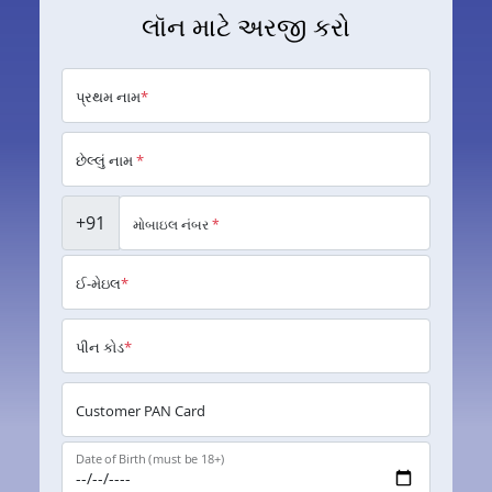
લૉન માટે અરજી કરો
પ્રથમ નામ
*
છેલ્લું નામ
*
+91
મોબાઇલ નંબર
*
ઈ-મેઇલ
*
પીન કોડ
*
Customer PAN Card
Date of Birth (must be 18+)