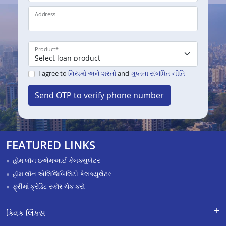
Address
Product
*
I agree to
નિયમો અને શરતો
and
ગુપ્તતા સંબંધિત નીતિ
Send OTP to verify phone number
FEATURED LINKS
હૉમ લૉન ઇએમઆઈ કેલક્યુલેટર
હૉમ લૉન એલિજિબિલિટી કેલક્યુલેટર
ફ્રીમાં ક્રેડિટ સ્કૉર ચેક કરો
ક્વિક લિંક્સ