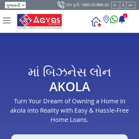
ટૉલ ફ્રી: 1800-20-888-20
A -
A
A+
5
માં બિઝનેસ લોન
AKOLA
Turn Your Dream of Owning a Home in
akola into Reality with Easy & Hassle-Free
Home Loans.