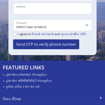
Address
Product
*
I agree to
નિયમો અને શરતો
and
ગુપ્તતા સંબંધિત નીતિ
Send OTP to verify phone number
FEATURED LINKS
હૉમ લૉન ઇએમઆઈ કેલક્યુલેટર
હૉમ લૉન એલિજિબિલિટી કેલક્યુલેટર
ફ્રીમાં ક્રેડિટ સ્કૉર ચેક કરો
ક્વિક લિંક્સ