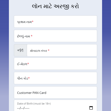
લૉન માટે અરજી કરો
પ્રથમ નામ
*
છેલ્લું નામ
*
+91
મોબાઇલ નંબર
*
ઈ-મેઇલ
*
પીન કોડ
*
Customer PAN Card
Date of Birth (must be 18+)