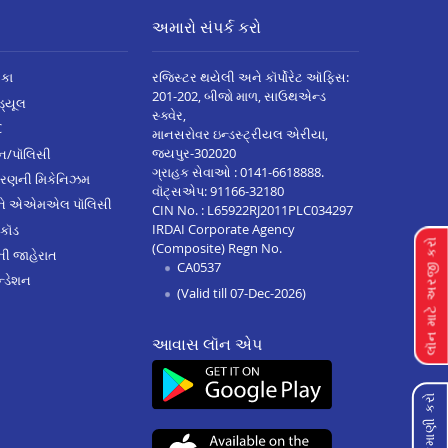
અમારો સંપર્ક કરો
િકા
રજિસ્ટર થયેલી અને કૉર્પોરેટ ઑફિસ:
201-202, બીજો માળ, સાઉથએન્ડ
િડ્યૂલ
સ્ક્વેર,
C
માનસરોવર ઇન્ડસ્ટ્રીયલ એરીયા,
જયપુર-302020
્ઝન/પૉલિસી
ગ્રાહક સેવાઓ :
0141-6618888
.
ારણની મિકેનિઝમ
વૉટ્સએપ:
91166-32180
અને એએમએલ પૉલિસી
CIN No. : L65922RJ2011PLC034297
IRDAI Corporate Agency
 કૉડ
લૉન માટે અરજી કરો
(Composite) Regn No.
ેની જાહેરાત
CA0537
્ડેશન
(Valid till 07-Dec-2026)
આવાસ લૉન એપ