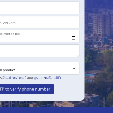
 PAN Card
th (must be 18+)
to
નિયમો અને શરતો
and
ગુપ્તતા સંબંધિત નીતિ
TP to verify phone number