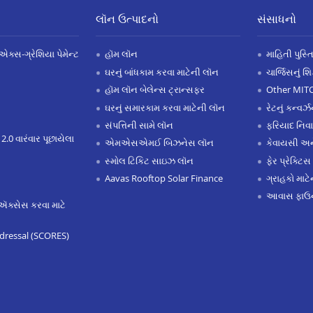
લૉન ઉત્પાદનો
સંસાધનો
એક્સ-ગ્રેશિયા પેમેન્ટ
હૉમ લૉન
માહિતી પુસ્ત
ઘરનું બાંધકામ કરવા માટેની લૉન
ચાર્જિસનું શ
હૉમ લૉન બેલેન્સ ટ્રાન્સફર
Other MIT
ઘરનું સમારકામ કરવા માટેની લૉન
રેટનું કન્વર
સંપત્તિની સામે લૉન
ફરિયાદ નિવ
 2.0 વારંવાર પૂછાયેલા
એમએસએમઈ બિઝનેસ લૉન
કેવાયસી 
સ્મોલ ટિકિટ સાઇઝ લૉન
ફેર પ્રેક્ટિસ
Aavas Rooftop Solar Finance
ગ્રાહકો માટ
આવાસ ફાઉન
ઍક્સેસ કરવા માટે
dressal (SCORES)