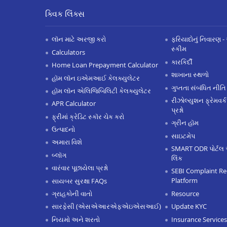
ક્વિક લિંક્સ
લૉન માટે અરજી કરો
ફરિયાદોનું નિવારણ - 
સ્કીમ
Calculators
કારકિર્દી
Home Loan Prepayment Calculator
શાખાના સ્થળો
હૉમ લૉન ઇએમઆઈ કેલક્યુલેટર
ગુપ્તતા સંબંધિત નીતિ
હૉમ લૉન એલિજિબિલિટી કેલક્યુલેટર
રીઝોલ્યુશન ફ્રેમવર્ક
APR Calculator
પ્રશ્નો
ફ્રીમાં ક્રેડિટ સ્કૉર ચેક કરો
ગ્રીન હૉમ
ઉત્પાદનો
સાઇટમેપ
અમારા વિશે
SMART ODR પોર્ટલ 
બ્લૉગ
લિંક
વારંવાર પૂછાયેલા પ્રશ્નો
SEBI Complaint Re
Platform
સાયબર સુરક્ષા FAQs
Resource
ગ્રાહકોની વાતો
Update KYC
સારફેસી (એસએઆરએફએઇએસઆઈ)
Insurance Services
નિયમો અને શરતો