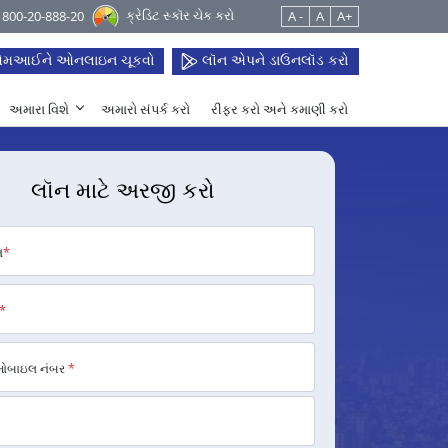
ક્રેડિટ સ્કૉર ચેક કરો
 1800-20-888-20
A -
A
A+
મઆઈને ઓનલાઇન ચૂકવો
લૉન એપને ડાઉનલૉડ કરો
અમારા વિશે
અમારો સંપર્ક કરો
રીફર કરો અને કમાણી કરો
લૉન માટે અરજી કરો
મ
*
*
મોબાઇલ નંબર
*