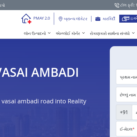
ટૉલ ફ્રી:
આપો
ઇએ
PMAY 2.0
બ્રાન્ચ લૉકેટર
કારકિર્દી
લૉન ઉત્પાદનો
એમ્પ્લોઈ કૉર્નર
રોકાણકારો સાથેના સંબંધો
 VASAI AMBADI
પ્રથમ ના
છેલ્લું નામ
vasai ambadi road into Reality
+91
ઈ-મેઇલ
*