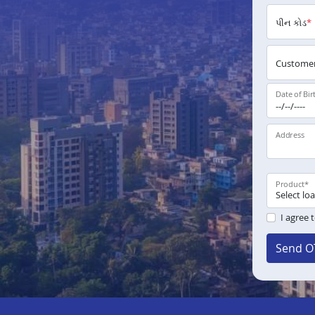
પીન કોડ
*
Customer
Date of Bir
Address
Product
*
I agree 
Send O