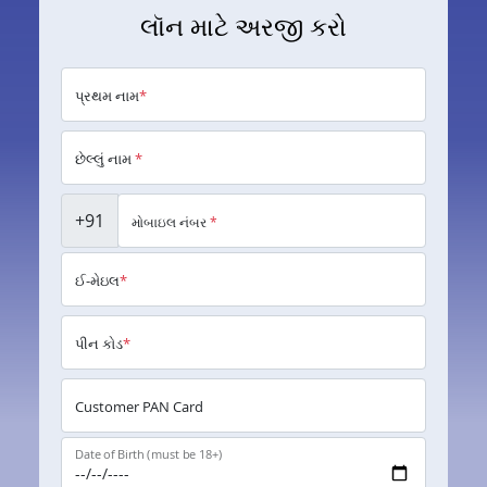
લૉન માટે અરજી કરો
પ્રથમ નામ
*
છેલ્લું નામ
*
+91
મોબાઇલ નંબર
*
ઈ-મેઇલ
*
પીન કોડ
*
Customer PAN Card
Date of Birth (must be 18+)