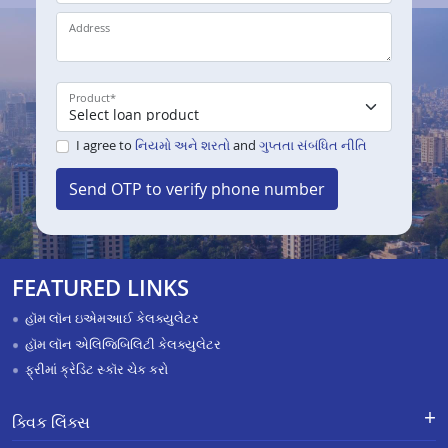
Address
Product
*
I agree to
નિયમો અને શરતો
and
ગુપ્તતા સંબંધિત નીતિ
Send OTP to verify phone number
FEATURED LINKS
હૉમ લૉન ઇએમઆઈ કેલક્યુલેટર
હૉમ લૉન એલિજિબિલિટી કેલક્યુલેટર
ફ્રીમાં ક્રેડિટ સ્કૉર ચેક કરો
ક્વિક લિંક્સ