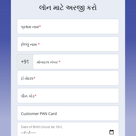
લૉન માટે અરજી કરો
પ્રથમ નામ
*
છેલ્લું નામ
*
+91
મોબાઇલ નંબર
*
ઈ-મેઇલ
*
પીન કોડ
*
Customer PAN Card
Date of Birth (must be 18+)