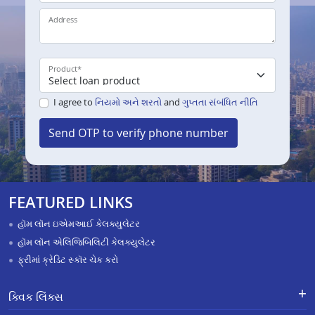
Address
Product
*
I agree to
નિયમો અને શરતો
and
ગુપ્તતા સંબંધિત નીતિ
Send OTP to verify phone number
FEATURED LINKS
હૉમ લૉન ઇએમઆઈ કેલક્યુલેટર
હૉમ લૉન એલિજિબિલિટી કેલક્યુલેટર
ફ્રીમાં ક્રેડિટ સ્કૉર ચેક કરો
ક્વિક લિંક્સ