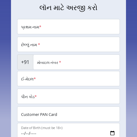
લૉન માટે અરજી કરો
પ્રથમ નામ
*
છેલ્લું નામ
*
+91
મોબાઇલ નંબર
*
ઈ-મેઇલ
*
પીન કોડ
*
Customer PAN Card
Date of Birth (must be 18+)