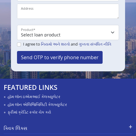
Address
Product
*
I agree to
નિયમો અને શરતો
and
ગુપ્તતા સંબંધિત નીતિ
Send OTP to verify phone number
FEATURED LINKS
હૉમ લૉન ઇએમઆઈ કેલક્યુલેટર
હૉમ લૉન એલિજિબિલિટી કેલક્યુલેટર
ફ્રીમાં ક્રેડિટ સ્કૉર ચેક કરો
ક્વિક લિંક્સ