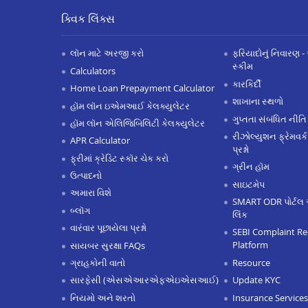
ક્વિક લિંક્સ
લૉન માટે અરજી કરો
ફરિયાદોનું નિવારણ - 
સ્કીમ
Calculators
કારકિર્દી
Home Loan Prepayment Calculator
શાખાના સ્થળો
હૉમ લૉન ઇએમઆઈ કેલક્યુલેટર
ગુપ્તતા સંબંધિત નીતિ
હૉમ લૉન એલિજિબિલિટી કેલક્યુલેટર
રીઝોલ્યુશન ફ્રેમવર્ક
APR Calculator
પ્રશ્નો
ફ્રીમાં ક્રેડિટ સ્કૉર ચેક કરો
ગ્રીન હૉમ
ઉત્પાદનો
સાઇટમેપ
અમારા વિશે
SMART ODR પોર્ટલ 
બ્લૉગ
લિંક
વારંવાર પૂછાયેલા પ્રશ્નો
SEBI Complaint Re
Platform
સાયબર સુરક્ષા FAQs
Resource
ગ્રાહકોની વાતો
Update KYC
સારફેસી (એસએઆરએફએઇએસઆઈ)
Insurance Services
નિયમો અને શરતો