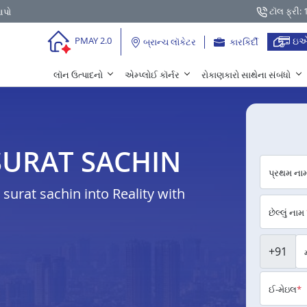
ટૉલ ફ્રી:
આપો
ઇએ
PMAY 2.0
બ્રાન્ચ લૉકેટર
કારકિર્દી
લૉન ઉત્પાદનો
એમ્પ્લોઈ કૉર્નર
રોકાણકારો સાથેના સંબંધો
ન SURAT SACHIN
પ્રથમ ના
urat sachin into Reality with
છેલ્લું નામ
+91
ઈ-મેઇલ
*