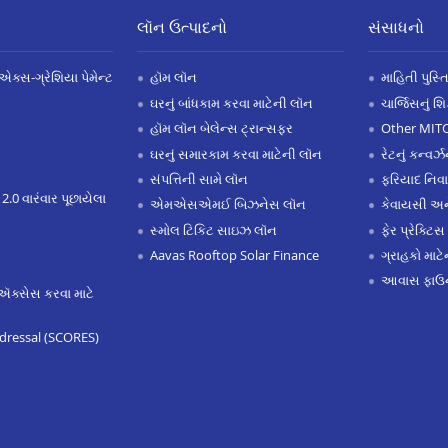
લૉન ઉત્પાદનો
સંસાધનો
એક્સ-ગ્રેશિયા પેમેન્ટ
હૉમ લૉન
માહિતી પુસ્ત
ઘરનું બાંધકામ કરવા માટેની લૉન
ચાર્જિસનું શ
હૉમ લૉન બેલેન્સ ટ્રાન્સફર
Other MIT
ઘરનું સમારકામ કરવા માટેની લૉન
રેટનું કન્વર
સંપત્તિની સામે લૉન
ફરિયાદ નિવ
 2.0 વારંવાર પૂછાયેલા
એમએસએમઈ બિઝનેસ લૉન
કેવાયસી 
સ્મોલ ટિકિટ સાઇઝ લૉન
ફેર પ્રેક્ટિસ
Aavas Rooftop Solar Finance
ગ્રાહકો માટ
આવાસ ફાઉન
ઍક્સેસ કરવા માટે
dressal (SCORES)