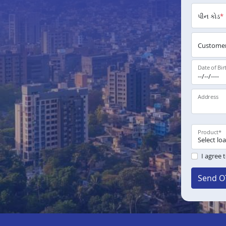
પીન કોડ
*
Customer
Date of Bir
Address
Product
*
I agree 
Send O