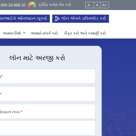
ક્રેડિટ સ્કૉર ચેક કરો
 1800-20-888-20
A -
A
A+
મઆઈને ઓનલાઇન ચૂકવો
લૉન એપને ડાઉનલૉડ કરો
અમારા વિશે
અમારો સંપર્ક કરો
રીફર કરો અને કમાણી કરો
લૉન માટે અરજી કરો
મ
*
*
મોબાઇલ નંબર
*