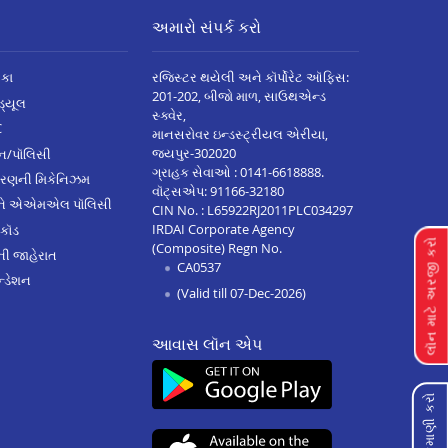
અમારો સંપર્ક કરો
િકા
રજિસ્ટર થયેલી અને કૉર્પોરેટ ઑફિસ:
201-202, બીજો માળ, સાઉથએન્ડ
િડ્યૂલ
સ્ક્વેર,
C
માનસરોવર ઇન્ડસ્ટ્રીયલ એરીયા,
જયપુર-302020
્ઝન/પૉલિસી
ગ્રાહક સેવાઓ :
0141-6618888
.
ારણની મિકેનિઝમ
વૉટ્સએપ:
91166-32180
અને એએમએલ પૉલિસી
CIN No. : L65922RJ2011PLC034297
IRDAI Corporate Agency
 કૉડ
લૉન માટે અરજી કરો
(Composite) Regn No.
ેની જાહેરાત
CA0537
્ડેશન
(Valid till 07-Dec-2026)
આવાસ લૉન એપ