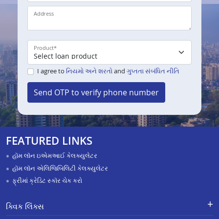
Address
Product
*
I agree to
નિયમો અને શરતો
and
ગુપ્તતા સંબંધિત નીતિ
Send OTP to verify phone number
FEATURED LINKS
હૉમ લૉન ઇએમઆઈ કેલક્યુલેટર
હૉમ લૉન એલિજિબિલિટી કેલક્યુલેટર
ફ્રીમાં ક્રેડિટ સ્કૉર ચેક કરો
ક્વિક લિંક્સ