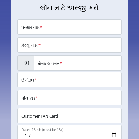
લૉન માટે અરજી કરો
પ્રથમ નામ
*
છેલ્લું નામ
*
+91
મોબાઇલ નંબર
*
ઈ-મેઇલ
*
પીન કોડ
*
Customer PAN Card
Date of Birth (must be 18+)