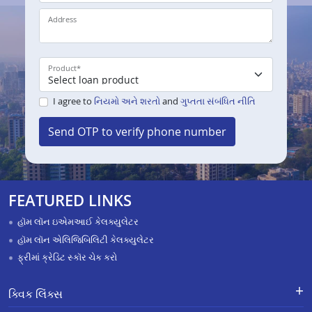
Address
Product
*
I agree to
નિયમો અને શરતો
and
ગુપ્તતા સંબંધિત નીતિ
Send OTP to verify phone number
FEATURED LINKS
હૉમ લૉન ઇએમઆઈ કેલક્યુલેટર
હૉમ લૉન એલિજિબિલિટી કેલક્યુલેટર
ફ્રીમાં ક્રેડિટ સ્કૉર ચેક કરો
ક્વિક લિંક્સ