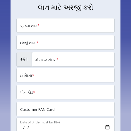
લૉન માટે અરજી કરો
પ્રથમ નામ
*
છેલ્લું નામ
*
+91
મોબાઇલ નંબર
*
ઈ-મેઇલ
*
પીન કોડ
*
Customer PAN Card
Date of Birth (must be 18+)