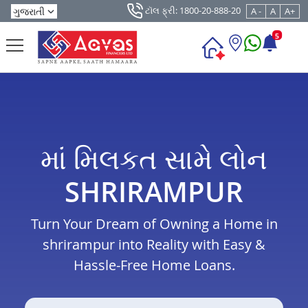
ટૉલ ફ્રી: 1800-20-888-20
A -
A
A+
5
માં મિલકત સામે લોન
SHRIRAMPUR
Turn Your Dream of Owning a Home in
shrirampur into Reality with Easy &
Hassle-Free Home Loans.