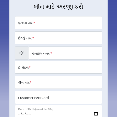
લૉન માટે અરજી કરો
પ્રથમ નામ
*
છેલ્લું નામ
*
+91
મોબાઇલ નંબર
*
ઈ-મેઇલ
*
પીન કોડ
*
Customer PAN Card
Date of Birth (must be 18+)