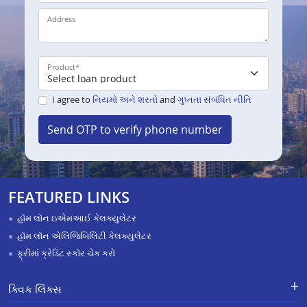
Address
Product
*
I agree to
નિયમો અને શરતો
and
ગુપ્તતા સંબંધિત નીતિ
Send OTP to verify phone number
FEATURED LINKS
હૉમ લૉન ઇએમઆઈ કેલક્યુલેટર
હૉમ લૉન એલિજિબિલિટી કેલક્યુલેટર
ફ્રીમાં ક્રેડિટ સ્કૉર ચેક કરો
ક્વિક લિંક્સ