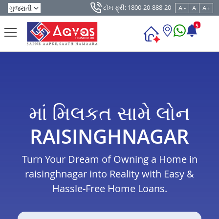
ટૉલ ફ્રી: 1800-20-888-20
A -
A
A+
5
માં મિલકત સામે લોન
RAISINGHNAGAR
Turn Your Dream of Owning a Home in
raisinghnagar into Reality with Easy &
Hassle-Free Home Loans.