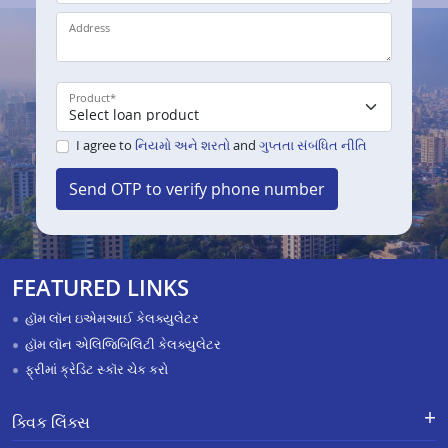
Address
Product
*
I agree to
નિયમો અને શરતો
and
ગુપ્તતા સંબંધિત નીતિ
Send OTP to verify phone number
FEATURED LINKS
હૉમ લૉન ઇએમઆઈ કેલક્યુલેટર
હૉમ લૉન એલિજિબિલિટી કેલક્યુલેટર
ફ્રીમાં ક્રેડિટ સ્કૉર ચેક કરો
ક્વિક લિંક્સ