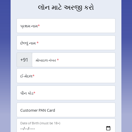
લૉન માટે અરજી કરો
પ્રથમ નામ
*
છેલ્લું નામ
*
+91
મોબાઇલ નંબર
*
ઈ-મેઇલ
*
પીન કોડ
*
Customer PAN Card
Date of Birth (must be 18+)