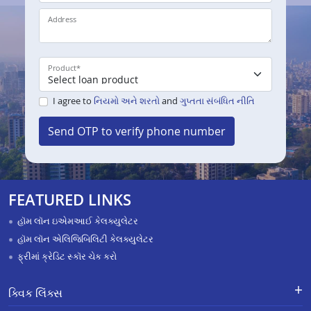
Address
Product
*
I agree to
નિયમો અને શરતો
and
ગુપ્તતા સંબંધિત નીતિ
Send OTP to verify phone number
FEATURED LINKS
હૉમ લૉન ઇએમઆઈ કેલક્યુલેટર
હૉમ લૉન એલિજિબિલિટી કેલક્યુલેટર
ફ્રીમાં ક્રેડિટ સ્કૉર ચેક કરો
ક્વિક લિંક્સ