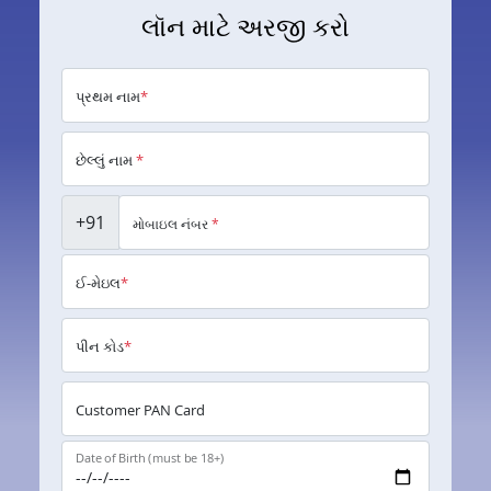
લૉન માટે અરજી કરો
પ્રથમ નામ
*
છેલ્લું નામ
*
+91
મોબાઇલ નંબર
*
ઈ-મેઇલ
*
પીન કોડ
*
Customer PAN Card
Date of Birth (must be 18+)