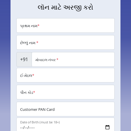
લૉન માટે અરજી કરો
પ્રથમ નામ
*
છેલ્લું નામ
*
+91
મોબાઇલ નંબર
*
ઈ-મેઇલ
*
પીન કોડ
*
Customer PAN Card
Date of Birth (must be 18+)