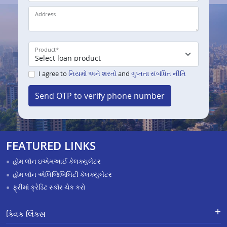
Address
Product
*
I agree to
નિયમો અને શરતો
and
ગુપ્તતા સંબંધિત નીતિ
Send OTP to verify phone number
FEATURED LINKS
હૉમ લૉન ઇએમઆઈ કેલક્યુલેટર
હૉમ લૉન એલિજિબિલિટી કેલક્યુલેટર
ફ્રીમાં ક્રેડિટ સ્કૉર ચેક કરો
ક્વિક લિંક્સ