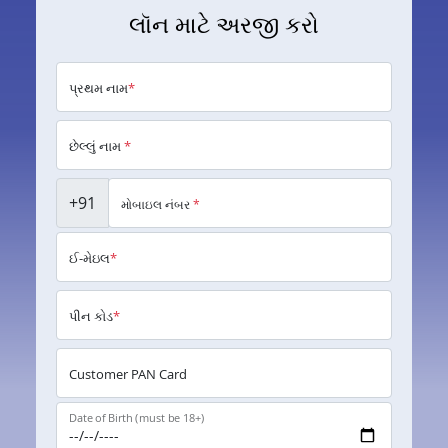
લૉન માટે અરજી કરો
પ્રથમ નામ
*
છેલ્લું નામ
*
+91
મોબાઇલ નંબર
*
ઈ-મેઇલ
*
પીન કોડ
*
Customer PAN Card
Date of Birth (must be 18+)