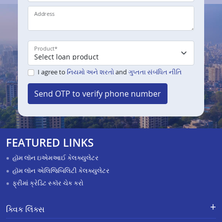
Address
Product
*
I agree to
નિયમો અને શરતો
and
ગુપ્તતા સંબંધિત નીતિ
Send OTP to verify phone number
FEATURED LINKS
હૉમ લૉન ઇએમઆઈ કેલક્યુલેટર
હૉમ લૉન એલિજિબિલિટી કેલક્યુલેટર
ફ્રીમાં ક્રેડિટ સ્કૉર ચેક કરો
ક્વિક લિંક્સ