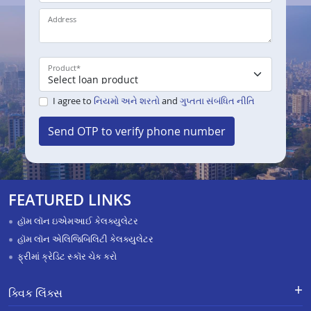
Address
Product
*
I agree to
નિયમો અને શરતો
and
ગુપ્તતા સંબંધિત નીતિ
Send OTP to verify phone number
FEATURED LINKS
હૉમ લૉન ઇએમઆઈ કેલક્યુલેટર
હૉમ લૉન એલિજિબિલિટી કેલક્યુલેટર
ફ્રીમાં ક્રેડિટ સ્કૉર ચેક કરો
ક્વિક લિંક્સ