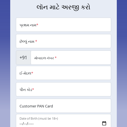
લૉન માટે અરજી કરો
પ્રથમ નામ
*
છેલ્લું નામ
*
+91
મોબાઇલ નંબર
*
ઈ-મેઇલ
*
પીન કોડ
*
Customer PAN Card
Date of Birth (must be 18+)