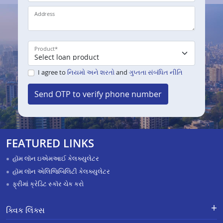
Address
Product
*
I agree to
નિયમો અને શરતો
and
ગુપ્તતા સંબંધિત નીતિ
Send OTP to verify phone number
FEATURED LINKS
હૉમ લૉન ઇએમઆઈ કેલક્યુલેટર
હૉમ લૉન એલિજિબિલિટી કેલક્યુલેટર
ફ્રીમાં ક્રેડિટ સ્કૉર ચેક કરો
ક્વિક લિંક્સ