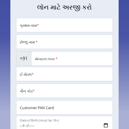
લૉન માટે અરજી કરો
પ્રથમ નામ
*
છેલ્લું નામ
*
+91
મોબાઇલ નંબર
*
ઈ-મેઇલ
*
પીન કોડ
*
Customer PAN Card
Date of Birth (must be 18+)