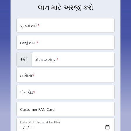
લૉન માટે અરજી કરો
પ્રથમ નામ
*
છેલ્લું નામ
*
+91
મોબાઇલ નંબર
*
ઈ-મેઇલ
*
પીન કોડ
*
Customer PAN Card
Date of Birth (must be 18+)