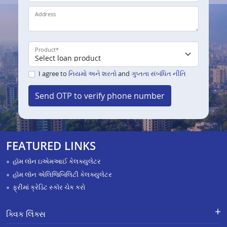
Address
Product
*
I agree to
નિયમો અને શરતો
and
ગુપ્તતા સંબંધિત નીતિ
Send OTP to verify phone number
FEATURED LINKS
હૉમ લૉન ઇએમઆઈ કેલક્યુલેટર
હૉમ લૉન એલિજિબિલિટી કેલક્યુલેટર
ફ્રીમાં ક્રેડિટ સ્કૉર ચેક કરો
ક્વિક લિંક્સ