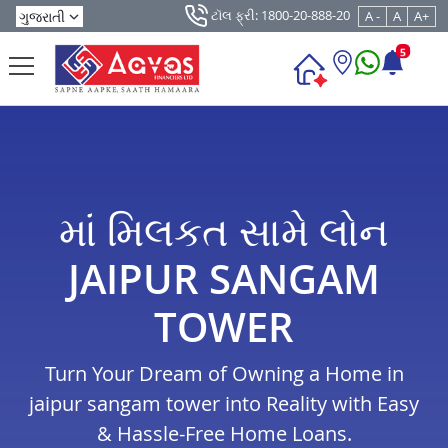
ટૉલ ફ્રી: 1800-20-888-20
A -
A
A+
5
માં મિલકત સામે લોન
JAIPUR SANGAM
TOWER
Turn Your Dream of Owning a Home in
jaipur sangam tower into Reality with Easy
& Hassle-Free Home Loans.