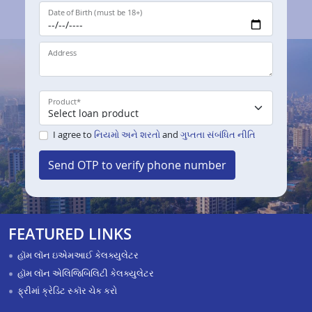
Date of Birth (must be 18+)
Address
Product
*
I agree to
નિયમો અને શરતો
and
ગુપ્તતા સંબંધિત નીતિ
Send OTP to verify phone number
FEATURED LINKS
હૉમ લૉન ઇએમઆઈ કેલક્યુલેટર
હૉમ લૉન એલિજિબિલિટી કેલક્યુલેટર
ફ્રીમાં ક્રેડિટ સ્કૉર ચેક કરો