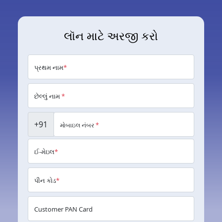
લૉન માટે અરજી કરો
પ્રથમ નામ
*
છેલ્લું નામ
*
+91
મોબાઇલ નંબર
*
ઈ-મેઇલ
*
પીન કોડ
*
Customer PAN Card