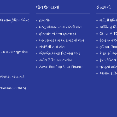
લૉન ઉત્પાદનો
સંસાધનો
એક્સ-ગ્રેશિયા પેમેન્ટ
હૉમ લૉન
માહિતી પુસ્ત
ઘરનું બાંધકામ કરવા માટેની લૉન
ચાર્જિસનું શ
હૉમ લૉન બેલેન્સ ટ્રાન્સફર
Other MIT
ઘરનું સમારકામ કરવા માટેની લૉન
રેટનું કન્વર
સંપત્તિની સામે લૉન
ફરિયાદ નિવ
 2.0 વારંવાર પૂછાયેલા
એમએસએમઈ બિઝનેસ લૉન
કેવાયસી 
સ્મોલ ટિકિટ સાઇઝ લૉન
ફેર પ્રેક્ટિસ
Aavas Rooftop Solar Finance
ગ્રાહકો માટ
આવાસ ફાઉન
ઍક્સેસ કરવા માટે
dressal (SCORES)