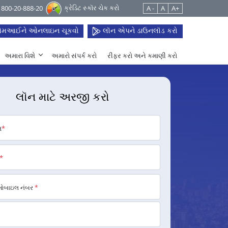
ક્રેડિટ સ્કૉર ચેક કરો
 1800-20-888-20
A -
A
A+
મઆઈને ઓનલાઇન ચૂકવો
લૉન એપને ડાઉનલૉડ કરો
અમારા વિશે
અમારો સંપર્ક કરો
રીફર કરો અને કમાણી કરો
લૉન માટે અરજી કરો
મ
*
*
મોબાઇલ નંબર
*