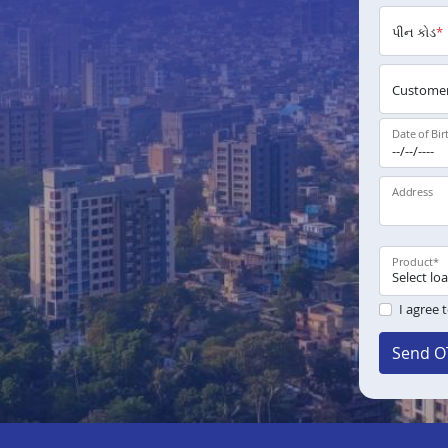
પીન કોડ
*
Customer
Date of Bir
Address
Product
*
I agree 
Send O