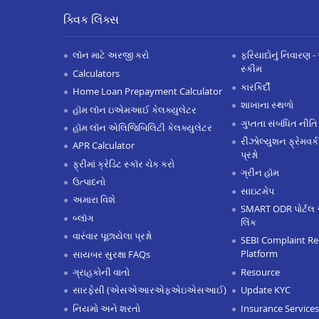
ક્વિક લિંક્સ
લૉન માટે અરજી કરો
ફરિયાદોનું નિવારણ - 
સ્કીમ
Calculators
કારકિર્દી
Home Loan Prepayment Calculator
શાખાના સ્થળો
હૉમ લૉન ઇએમઆઈ કેલક્યુલેટર
ગુપ્તતા સંબંધિત નીતિ
હૉમ લૉન એલિજિબિલિટી કેલક્યુલેટર
રીઝોલ્યુશન ફ્રેમવર્ક
APR Calculator
પ્રશ્નો
ફ્રીમાં ક્રેડિટ સ્કૉર ચેક કરો
ગ્રીન હૉમ
ઉત્પાદનો
સાઇટમેપ
અમારા વિશે
SMART ODR પોર્ટલ 
બ્લૉગ
લિંક
વારંવાર પૂછાયેલા પ્રશ્નો
SEBI Complaint Re
Platform
સાયબર સુરક્ષા FAQs
Resource
ગ્રાહકોની વાતો
Update KYC
સારફેસી (એસએઆરએફએઇએસઆઈ)
Insurance Services
નિયમો અને શરતો