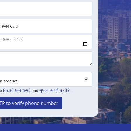
 PAN Card
th (must be 18+)
to
નિયમો અને શરતો
and
ગુપ્તતા સંબંધિત નીતિ
TP to verify phone number