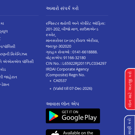
અમારો સંપર્ક કરો
િકા
રજિસ્ટર થયેલી અને કૉર્પોરેટ ઑફિસ:
201-202, બીજો માળ, સાઉથએન્ડ
િડ્યૂલ
સ્ક્વેર,
C
માનસરોવર ઇન્ડસ્ટ્રીયલ એરીયા,
જયપુર-302020
્ઝન/પૉલિસી
ગ્રાહક સેવાઓ :
0141-6618888
.
ારણની મિકેનિઝમ
વૉટ્સએપ:
91166-32180
અને એએમએલ પૉલિસી
CIN No. : L65922RJ2011PLC034297
IRDAI Corporate Agency
 કૉડ
લૉન માટે અરજી કરો
(Composite) Regn No.
ેની જાહેરાત
CA0537
્ડેશન
(Valid till 07-Dec-2026)
આવાસ લૉન એપ