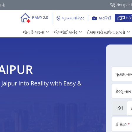
ટૉલ ફ્રી:
આપો
ઇએ
PMAY 2.0
બ્રાન્ચ લૉકેટર
કારકિર્દી
લૉન ઉત્પાદનો
એમ્પ્લોઈ કૉર્નર
રોકાણકારો સાથેના સંબંધો
JAIPUR
પ્રથમ ના
aipur into Reality with Easy &
છેલ્લું નામ
+91
ઈ-મેઇલ
*