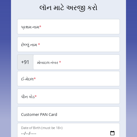
લૉન માટે અરજી કરો
પ્રથમ નામ
*
છેલ્લું નામ
*
+91
મોબાઇલ નંબર
*
ઈ-મેઇલ
*
પીન કોડ
*
Customer PAN Card
Date of Birth (must be 18+)