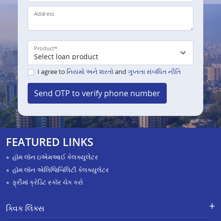
Address
Product
*
I agree to
નિયમો અને શરતો
and
ગુપ્તતા સંબંધિત નીતિ
Send OTP to verify phone number
FEATURED LINKS
હૉમ લૉન ઇએમઆઈ કેલક્યુલેટર
હૉમ લૉન એલિજિબિલિટી કેલક્યુલેટર
ફ્રીમાં ક્રેડિટ સ્કૉર ચેક કરો
ક્વિક લિંક્સ