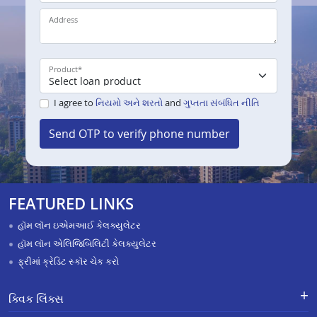
Address
Product
*
I agree to
નિયમો અને શરતો
and
ગુપ્તતા સંબંધિત નીતિ
Send OTP to verify phone number
FEATURED LINKS
હૉમ લૉન ઇએમઆઈ કેલક્યુલેટર
હૉમ લૉન એલિજિબિલિટી કેલક્યુલેટર
ફ્રીમાં ક્રેડિટ સ્કૉર ચેક કરો
ક્વિક લિંક્સ