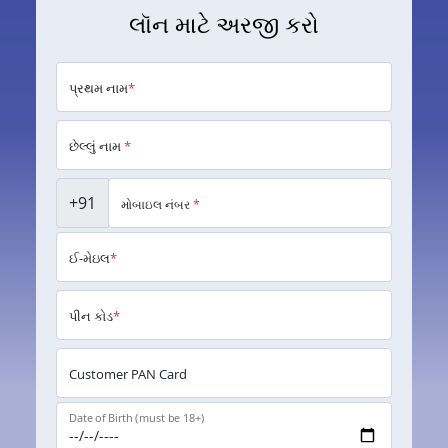
લૉન માટે અરજી કરો
પ્રથમ નામ
*
છેલ્લું નામ
*
+91
મોબાઇલ નંબર
*
ઈ-મેઇલ
*
પીન કોડ
*
Customer PAN Card
Date of Birth (must be 18+)