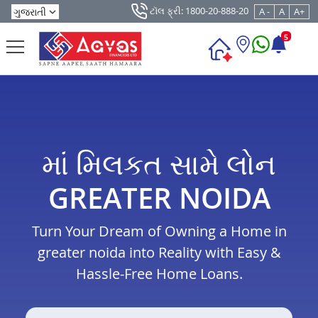
ટૉલ ફ્રી: 1800-20-888-20
A -
A
A+
5
માં મિલકત સામે લોન
GREATER NOIDA
Turn Your Dream of Owning a Home in
greater noida into Reality with Easy &
Hassle-Free Home Loans.