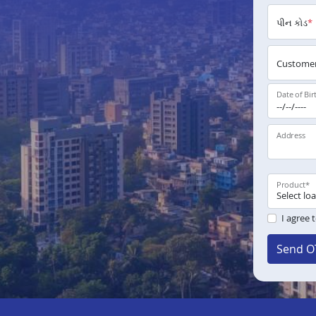
પીન કોડ
*
Customer
Date of Bir
Address
Product
*
I agree 
Send O