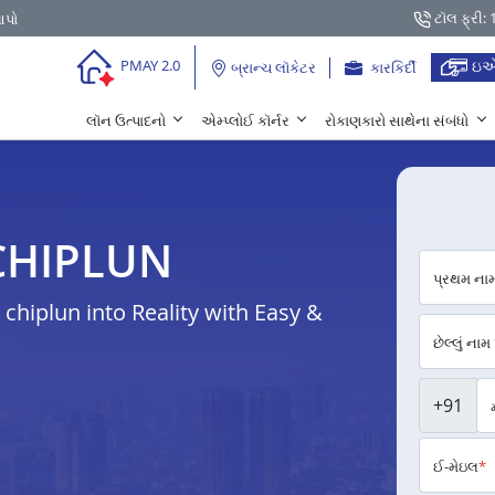
ટૉલ ફ્રી:
આપો
ઇએ
PMAY 2.0
બ્રાન્ચ લૉકેટર
કારકિર્દી
લૉન ઉત્પાદનો
એમ્પ્લોઈ કૉર્નર
રોકાણકારો સાથેના સંબંધો
 CHIPLUN
પ્રથમ ના
hiplun into Reality with Easy &
છેલ્લું નામ
+91
ઈ-મેઇલ
*