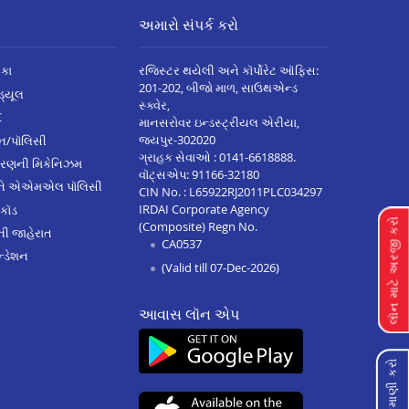
અમારો સંપર્ક કરો
િકા
રજિસ્ટર થયેલી અને કૉર્પોરેટ ઑફિસ:
201-202, બીજો માળ, સાઉથએન્ડ
િડ્યૂલ
સ્ક્વેર,
C
માનસરોવર ઇન્ડસ્ટ્રીયલ એરીયા,
જયપુર-302020
્ઝન/પૉલિસી
ગ્રાહક સેવાઓ :
0141-6618888
.
ારણની મિકેનિઝમ
વૉટ્સએપ:
91166-32180
અને એએમએલ પૉલિસી
CIN No. : L65922RJ2011PLC034297
IRDAI Corporate Agency
 કૉડ
લૉન માટે અરજી કરો
(Composite) Regn No.
ેની જાહેરાત
CA0537
્ડેશન
(Valid till 07-Dec-2026)
આવાસ લૉન એપ