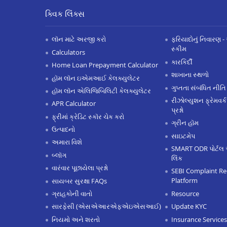
ક્વિક લિંક્સ
લૉન માટે અરજી કરો
ફરિયાદોનું નિવારણ - 
સ્કીમ
Calculators
કારકિર્દી
Home Loan Prepayment Calculator
શાખાના સ્થળો
હૉમ લૉન ઇએમઆઈ કેલક્યુલેટર
ગુપ્તતા સંબંધિત નીતિ
હૉમ લૉન એલિજિબિલિટી કેલક્યુલેટર
રીઝોલ્યુશન ફ્રેમવર્ક
APR Calculator
પ્રશ્નો
ફ્રીમાં ક્રેડિટ સ્કૉર ચેક કરો
ગ્રીન હૉમ
ઉત્પાદનો
સાઇટમેપ
અમારા વિશે
SMART ODR પોર્ટલ 
બ્લૉગ
લિંક
વારંવાર પૂછાયેલા પ્રશ્નો
SEBI Complaint Re
Platform
સાયબર સુરક્ષા FAQs
Resource
ગ્રાહકોની વાતો
Update KYC
સારફેસી (એસએઆરએફએઇએસઆઈ)
Insurance Services
નિયમો અને શરતો