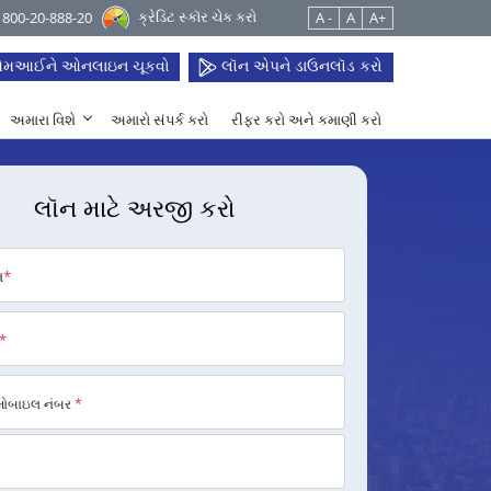
ક્રેડિટ સ્કૉર ચેક કરો
 1800-20-888-20
A -
A
A+
મઆઈને ઓનલાઇન ચૂકવો
લૉન એપને ડાઉનલૉડ કરો
અમારા વિશે
અમારો સંપર્ક કરો
રીફર કરો અને કમાણી કરો
લૉન માટે અરજી કરો
મ
*
*
મોબાઇલ નંબર
*