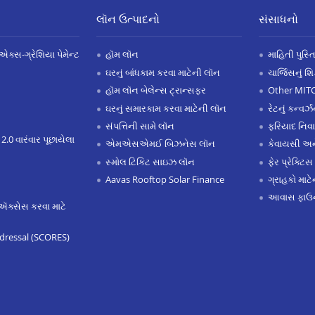
લૉન ઉત્પાદનો
સંસાધનો
એક્સ-ગ્રેશિયા પેમેન્ટ
હૉમ લૉન
માહિતી પુસ્ત
ઘરનું બાંધકામ કરવા માટેની લૉન
ચાર્જિસનું શ
હૉમ લૉન બેલેન્સ ટ્રાન્સફર
Other MIT
ઘરનું સમારકામ કરવા માટેની લૉન
રેટનું કન્વર
સંપત્તિની સામે લૉન
ફરિયાદ નિવ
 2.0 વારંવાર પૂછાયેલા
એમએસએમઈ બિઝનેસ લૉન
કેવાયસી 
સ્મોલ ટિકિટ સાઇઝ લૉન
ફેર પ્રેક્ટિસ
Aavas Rooftop Solar Finance
ગ્રાહકો માટ
આવાસ ફાઉન
ઍક્સેસ કરવા માટે
dressal (SCORES)