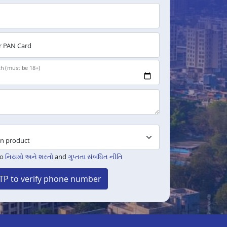
 PAN Card
th (must be 18+)
to
નિયમો અને શરતો
and
ગુપ્તતા સંબંધિત નીતિ
TP to verify phone number