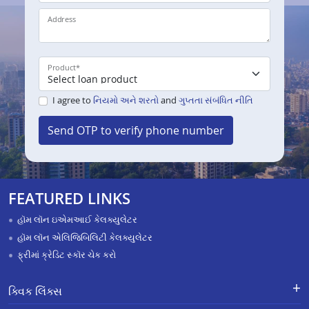
Address
Product
*
I agree to
નિયમો અને શરતો
and
ગુપ્તતા સંબંધિત નીતિ
Send OTP to verify phone number
FEATURED LINKS
હૉમ લૉન ઇએમઆઈ કેલક્યુલેટર
હૉમ લૉન એલિજિબિલિટી કેલક્યુલેટર
ફ્રીમાં ક્રેડિટ સ્કૉર ચેક કરો
ક્વિક લિંક્સ