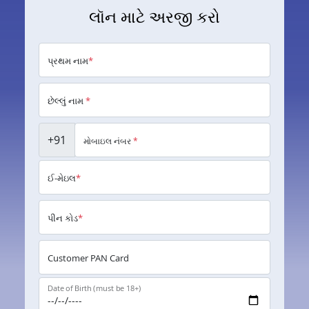
લૉન માટે અરજી કરો
પ્રથમ નામ
*
છેલ્લું નામ
*
+91
મોબાઇલ નંબર
*
ઈ-મેઇલ
*
પીન કોડ
*
Customer PAN Card
Date of Birth (must be 18+)