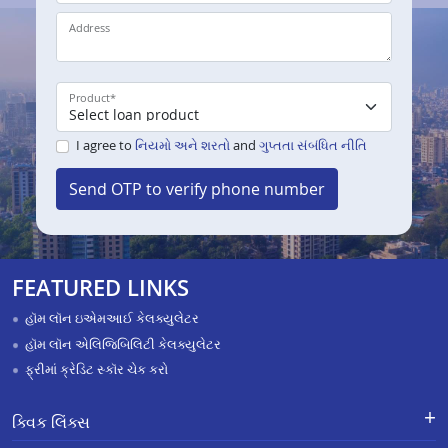
Address
Product
*
I agree to
નિયમો અને શરતો
and
ગુપ્તતા સંબંધિત નીતિ
Send OTP to verify phone number
FEATURED LINKS
હૉમ લૉન ઇએમઆઈ કેલક્યુલેટર
હૉમ લૉન એલિજિબિલિટી કેલક્યુલેટર
ફ્રીમાં ક્રેડિટ સ્કૉર ચેક કરો
ક્વિક લિંક્સ