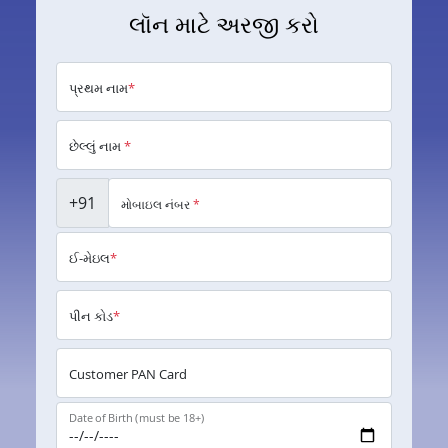
લૉન માટે અરજી કરો
પ્રથમ નામ
*
છેલ્લું નામ
*
+91
મોબાઇલ નંબર
*
ઈ-મેઇલ
*
પીન કોડ
*
Customer PAN Card
Date of Birth (must be 18+)