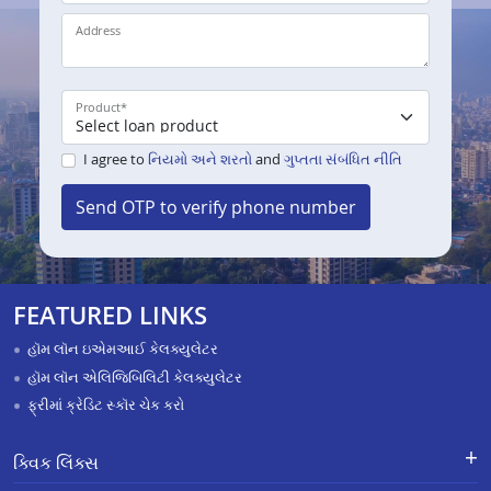
Address
Product
*
I agree to
નિયમો અને શરતો
and
ગુપ્તતા સંબંધિત નીતિ
Send OTP to verify phone number
FEATURED LINKS
હૉમ લૉન ઇએમઆઈ કેલક્યુલેટર
હૉમ લૉન એલિજિબિલિટી કેલક્યુલેટર
ફ્રીમાં ક્રેડિટ સ્કૉર ચેક કરો
ક્વિક લિંક્સ