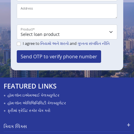
Address
Product
*
I agree to
નિયમો અને શરતો
and
ગુપ્તતા સંબંધિત નીતિ
Send OTP to verify phone number
FEATURED LINKS
હૉમ લૉન ઇએમઆઈ કેલક્યુલેટર
હૉમ લૉન એલિજિબિલિટી કેલક્યુલેટર
ફ્રીમાં ક્રેડિટ સ્કૉર ચેક કરો
ક્વિક લિંક્સ