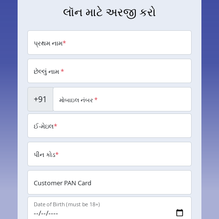
લૉન માટે અરજી કરો
પ્રથમ નામ
*
છેલ્લું નામ
*
+91
મોબાઇલ નંબર
*
ઈ-મેઇલ
*
પીન કોડ
*
Customer PAN Card
Date of Birth (must be 18+)