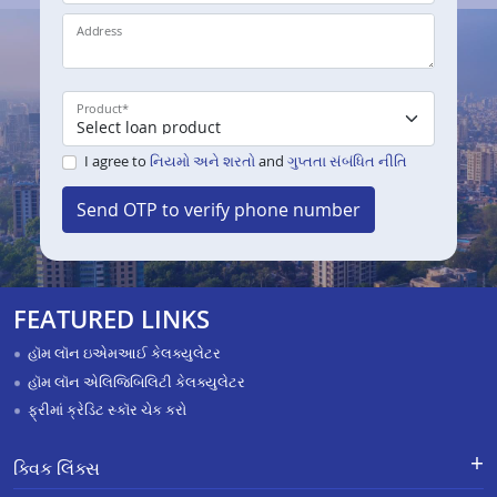
Address
Product
*
I agree to
નિયમો અને શરતો
and
ગુપ્તતા સંબંધિત નીતિ
Send OTP to verify phone number
FEATURED LINKS
હૉમ લૉન ઇએમઆઈ કેલક્યુલેટર
હૉમ લૉન એલિજિબિલિટી કેલક્યુલેટર
ફ્રીમાં ક્રેડિટ સ્કૉર ચેક કરો
ક્વિક લિંક્સ