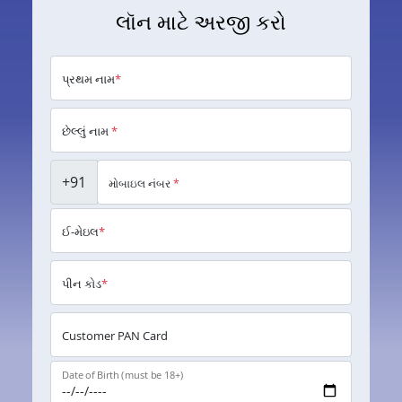
લૉન માટે અરજી કરો
પ્રથમ નામ
*
છેલ્લું નામ
*
+91
મોબાઇલ નંબર
*
ઈ-મેઇલ
*
પીન કોડ
*
Customer PAN Card
Date of Birth (must be 18+)