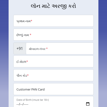
લૉન માટે અરજી કરો
પ્રથમ નામ
*
છેલ્લું નામ
*
+91
મોબાઇલ નંબર
*
ઈ-મેઇલ
*
પીન કોડ
*
Customer PAN Card
Date of Birth (must be 18+)