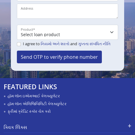
Address
Product
*
I agree to
નિયમો અને શરતો
and
ગુપ્તતા સંબંધિત નીતિ
Send OTP to verify phone number
FEATURED LINKS
હૉમ લૉન ઇએમઆઈ કેલક્યુલેટર
હૉમ લૉન એલિજિબિલિટી કેલક્યુલેટર
ફ્રીમાં ક્રેડિટ સ્કૉર ચેક કરો
ક્વિક લિંક્સ