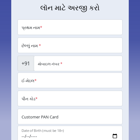
લૉન માટે અરજી કરો
પ્રથમ નામ
*
છેલ્લું નામ
*
+91
મોબાઇલ નંબર
*
ઈ-મેઇલ
*
પીન કોડ
*
Customer PAN Card
Date of Birth (must be 18+)