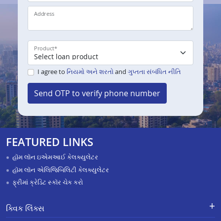
Address
Product
*
I agree to
નિયમો અને શરતો
and
ગુપ્તતા સંબંધિત નીતિ
Send OTP to verify phone number
FEATURED LINKS
હૉમ લૉન ઇએમઆઈ કેલક્યુલેટર
હૉમ લૉન એલિજિબિલિટી કેલક્યુલેટર
ફ્રીમાં ક્રેડિટ સ્કૉર ચેક કરો
ક્વિક લિંક્સ