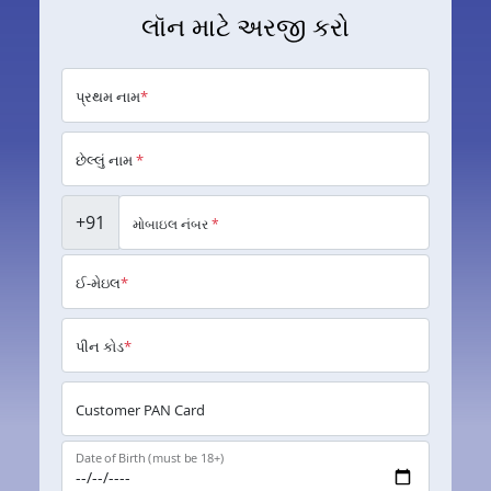
લૉન માટે અરજી કરો
પ્રથમ નામ
*
છેલ્લું નામ
*
+91
મોબાઇલ નંબર
*
ઈ-મેઇલ
*
પીન કોડ
*
Customer PAN Card
Date of Birth (must be 18+)