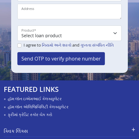
Address
Product
*
I agree to
નિયમો અને શરતો
and
ગુપ્તતા સંબંધિત નીતિ
Send OTP to verify phone number
FEATURED LINKS
હૉમ લૉન ઇએમઆઈ કેલક્યુલેટર
હૉમ લૉન એલિજિબિલિટી કેલક્યુલેટર
ફ્રીમાં ક્રેડિટ સ્કૉર ચેક કરો
ક્વિક લિંક્સ