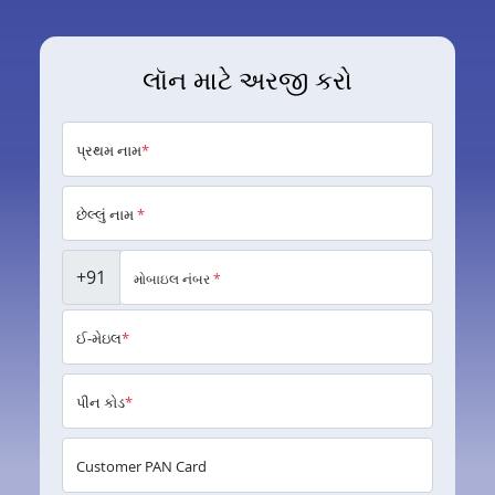
લૉન માટે અરજી કરો
પ્રથમ નામ
*
છેલ્લું નામ
*
+91
મોબાઇલ નંબર
*
ઈ-મેઇલ
*
પીન કોડ
*
Customer PAN Card