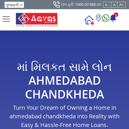
ટૉલ ફ્રી: 1800-20-888-20
A -
A
A+
5
માં મિલકત સામે લોન
AHMEDABAD
CHANDKHEDA
Turn Your Dream of Owning a Home in
ahmedabad chandkheda into Reality with
Easy & Hassle-Free Home Loans.