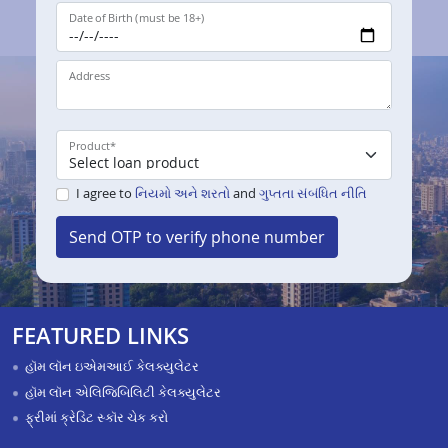
Date of Birth (must be 18+)
Address
Product
*
I agree to
નિયમો અને શરતો
and
ગુપ્તતા સંબંધિત નીતિ
Send OTP to verify phone number
FEATURED LINKS
હૉમ લૉન ઇએમઆઈ કેલક્યુલેટર
હૉમ લૉન એલિજિબિલિટી કેલક્યુલેટર
ફ્રીમાં ક્રેડિટ સ્કૉર ચેક કરો