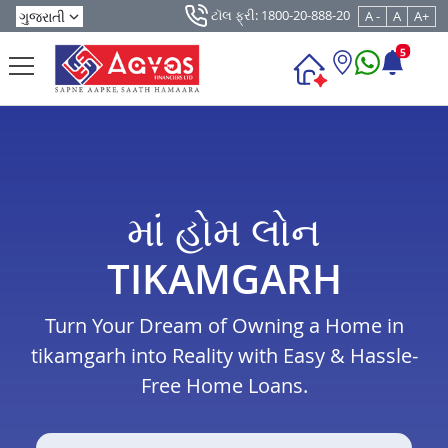
ટૉલ ફ્રી: 1800-20-888-20
A -
A
A+
5
માં હોમ લોન
TIKAMGARH
Turn Your Dream of Owning a Home in
tikamgarh into Reality with Easy & Hassle-
Free Home Loans.