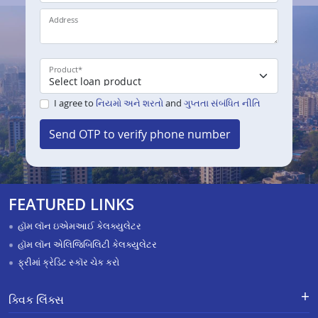
Address
Product
*
I agree to
નિયમો અને શરતો
and
ગુપ્તતા સંબંધિત નીતિ
Send OTP to verify phone number
FEATURED LINKS
હૉમ લૉન ઇએમઆઈ કેલક્યુલેટર
હૉમ લૉન એલિજિબિલિટી કેલક્યુલેટર
ફ્રીમાં ક્રેડિટ સ્કૉર ચેક કરો
ક્વિક લિંક્સ