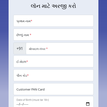
લૉન માટે અરજી કરો
પ્રથમ નામ
*
છેલ્લું નામ
*
+91
મોબાઇલ નંબર
*
ઈ-મેઇલ
*
પીન કોડ
*
Customer PAN Card
Date of Birth (must be 18+)