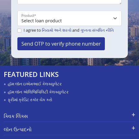
Product
*
I agree to
નિયમો અને શરતો
and
ગુપ્તતા સંબંધિત નીતિ
Send OTP to verify phone number
FEATURED LINKS
હૉમ લૉન ઇએમઆઈ કેલક્યુલેટર
હૉમ લૉન એલિજિબિલિટી કેલક્યુલેટર
ફ્રીમાં ક્રેડિટ સ્કૉર ચેક કરો
ક્વિક લિંક્સ
લૉન માટે અરજી કરો
ફરિયાદોનું નિવારણ - એક્સ-ગ્રેશિયા
લૉન ઉત્પાદનો
પેમેન્ટ સ્કીમ
APR Calculator