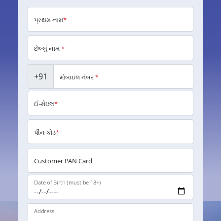
પ્રથમ નામ
*
છેલ્લું નામ
*
+91
મોબાઇલ નંબર
*
ઈ-મેઇલ
*
પીન કોડ
*
Customer PAN Card
Date of Birth (must be 18+)
Address