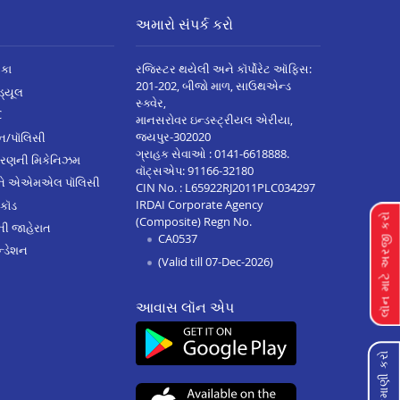
અમારો સંપર્ક કરો
િકા
રજિસ્ટર થયેલી અને કૉર્પોરેટ ઑફિસ:
201-202, બીજો માળ, સાઉથએન્ડ
િડ્યૂલ
સ્ક્વેર,
C
માનસરોવર ઇન્ડસ્ટ્રીયલ એરીયા,
જયપુર-302020
્ઝન/પૉલિસી
ગ્રાહક સેવાઓ :
0141-6618888
.
ારણની મિકેનિઝમ
વૉટ્સએપ:
91166-32180
અને એએમએલ પૉલિસી
CIN No. : L65922RJ2011PLC034297
IRDAI Corporate Agency
 કૉડ
લૉન માટે અરજી કરો
(Composite) Regn No.
ેની જાહેરાત
CA0537
્ડેશન
(Valid till 07-Dec-2026)
આવાસ લૉન એપ