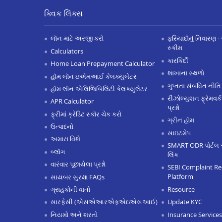
ક્વિક લિંક્સ
લૉન માટે અરજી કરો
ફરિયાદોનું નિવારણ - 
સ્કીમ
Calculators
કારકિર્દી
Home Loan Prepayment Calculator
શાખાના સ્થળો
હૉમ લૉન ઇએમઆઈ કેલક્યુલેટર
ગુપ્તતા સંબંધિત નીતિ
હૉમ લૉન એલિજિબિલિટી કેલક્યુલેટર
રીઝોલ્યુશન ફ્રેમવર્ક
APR Calculator
પ્રશ્નો
ફ્રીમાં ક્રેડિટ સ્કૉર ચેક કરો
ગ્રીન હૉમ
ઉત્પાદનો
સાઇટમેપ
અમારા વિશે
SMART ODR પોર્ટલ 
બ્લૉગ
લિંક
વારંવાર પૂછાયેલા પ્રશ્નો
SEBI Complaint Re
Platform
સાયબર સુરક્ષા FAQs
Resource
ગ્રાહકોની વાતો
Update KYC
સારફેસી (એસએઆરએફએઇએસઆઈ)
Insurance Services
નિયમો અને શરતો