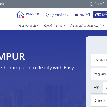
ટૉલ ફ્રી:
આપો
ઇએ
PMAY 2.0
બ્રાન્ચ લૉકેટર
કારકિર્દી
લૉન ઉત્પાદનો
એમ્પ્લોઈ કૉર્નર
રોકાણકારો સાથેના સંબંધો
AMPUR
પ્રથમ ના
hrirampur into Reality with Easy
છેલ્લું નામ
+91
ઈ-મેઇલ
*