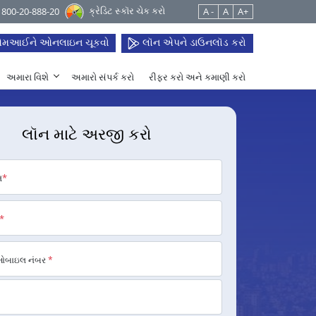
ક્રેડિટ સ્કૉર ચેક કરો
 1800-20-888-20
A -
A
A+
મઆઈને ઓનલાઇન ચૂકવો
લૉન એપને ડાઉનલૉડ કરો
અમારા વિશે
અમારો સંપર્ક કરો
રીફર કરો અને કમાણી કરો
લૉન માટે અરજી કરો
મ
*
*
મોબાઇલ નંબર
*