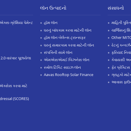
લૉન ઉત્પાદનો
સંસાધનો
એક્સ-ગ્રેશિયા પેમેન્ટ
હૉમ લૉન
માહિતી પુસ્ત
ઘરનું બાંધકામ કરવા માટેની લૉન
ચાર્જિસનું શ
હૉમ લૉન બેલેન્સ ટ્રાન્સફર
Other MIT
ઘરનું સમારકામ કરવા માટેની લૉન
રેટનું કન્વર
સંપત્તિની સામે લૉન
ફરિયાદ નિવ
 2.0 વારંવાર પૂછાયેલા
એમએસએમઈ બિઝનેસ લૉન
કેવાયસી 
સ્મોલ ટિકિટ સાઇઝ લૉન
ફેર પ્રેક્ટિસ
Aavas Rooftop Solar Finance
ગ્રાહકો માટ
આવાસ ફાઉન
ઍક્સેસ કરવા માટે
dressal (SCORES)