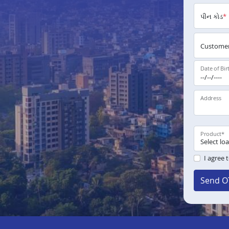
પીન કોડ
*
Customer
Date of Bir
Address
Product
*
I agree 
Send O