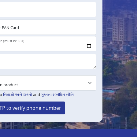
 PAN Card
th (must be 18+)
to
નિયમો અને શરતો
and
ગુપ્તતા સંબંધિત નીતિ
TP to verify phone number