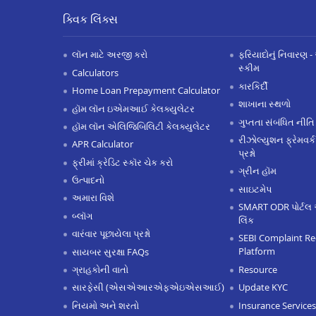
ક્વિક લિંક્સ
લૉન માટે અરજી કરો
ફરિયાદોનું નિવારણ - 
સ્કીમ
Calculators
કારકિર્દી
Home Loan Prepayment Calculator
શાખાના સ્થળો
હૉમ લૉન ઇએમઆઈ કેલક્યુલેટર
ગુપ્તતા સંબંધિત નીતિ
હૉમ લૉન એલિજિબિલિટી કેલક્યુલેટર
રીઝોલ્યુશન ફ્રેમવર્ક
APR Calculator
પ્રશ્નો
ફ્રીમાં ક્રેડિટ સ્કૉર ચેક કરો
ગ્રીન હૉમ
ઉત્પાદનો
સાઇટમેપ
અમારા વિશે
SMART ODR પોર્ટલ 
બ્લૉગ
લિંક
વારંવાર પૂછાયેલા પ્રશ્નો
SEBI Complaint Re
Platform
સાયબર સુરક્ષા FAQs
Resource
ગ્રાહકોની વાતો
Update KYC
સારફેસી (એસએઆરએફએઇએસઆઈ)
Insurance Services
નિયમો અને શરતો