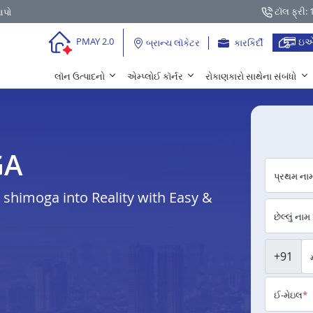
ટૉલ ફ્રી:
આપો
ઇએ
PMAY 2.0
બ્રાન્ચ લૉકેટર
કારકિર્દી
લૉન ઉત્પાદનો
એમ્પ્લોઈ કૉર્નર
રોકાણકારો સાથેના સંબંધો
GA
પ્રથમ ના
shimoga into Reality with Easy &
છેલ્લું નામ
+91
ઈ-મેઇલ
*