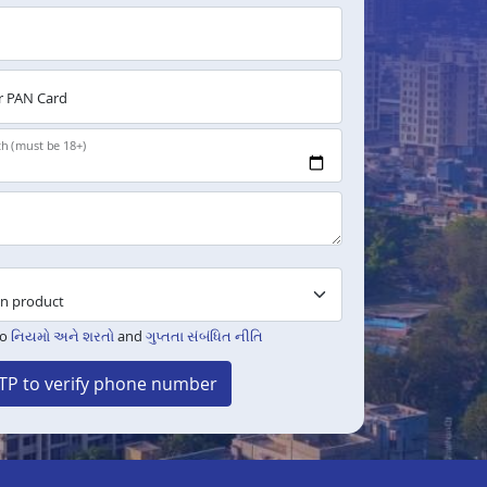
 PAN Card
th (must be 18+)
to
નિયમો અને શરતો
and
ગુપ્તતા સંબંધિત નીતિ
TP to verify phone number