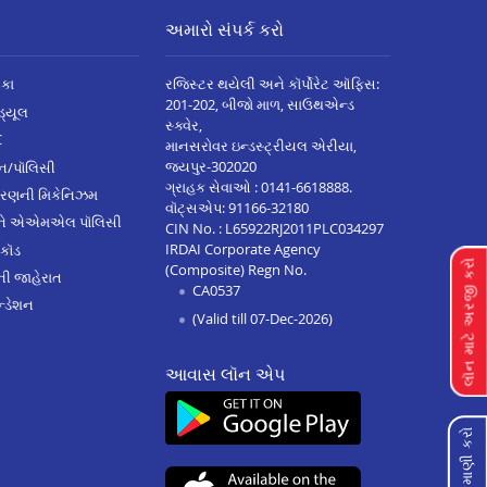
અમારો સંપર્ક કરો
િકા
રજિસ્ટર થયેલી અને કૉર્પોરેટ ઑફિસ:
201-202, બીજો માળ, સાઉથએન્ડ
િડ્યૂલ
સ્ક્વેર,
C
માનસરોવર ઇન્ડસ્ટ્રીયલ એરીયા,
જયપુર-302020
્ઝન/પૉલિસી
ગ્રાહક સેવાઓ :
0141-6618888
.
ારણની મિકેનિઝમ
વૉટ્સએપ:
91166-32180
અને એએમએલ પૉલિસી
CIN No. : L65922RJ2011PLC034297
IRDAI Corporate Agency
 કૉડ
લૉન માટે અરજી કરો
(Composite) Regn No.
ેની જાહેરાત
CA0537
્ડેશન
(Valid till 07-Dec-2026)
આવાસ લૉન એપ