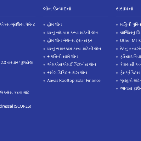
લૉન ઉત્પાદનો
સંસાધનો
એક્સ-ગ્રેશિયા પેમેન્ટ
હૉમ લૉન
માહિતી પુસ્ત
ઘરનું બાંધકામ કરવા માટેની લૉન
ચાર્જિસનું શ
હૉમ લૉન બેલેન્સ ટ્રાન્સફર
Other MIT
ઘરનું સમારકામ કરવા માટેની લૉન
રેટનું કન્વર
સંપત્તિની સામે લૉન
ફરિયાદ નિવ
 2.0 વારંવાર પૂછાયેલા
એમએસએમઈ બિઝનેસ લૉન
કેવાયસી 
સ્મોલ ટિકિટ સાઇઝ લૉન
ફેર પ્રેક્ટિસ
Aavas Rooftop Solar Finance
ગ્રાહકો માટ
આવાસ ફાઉન
ઍક્સેસ કરવા માટે
dressal (SCORES)