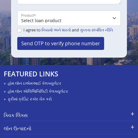
Product
*
I agree to
નિયમો અને શરતો
and
ગુપ્તતા સંબંધિત નીતિ
Send OTP to verify phone number
FEATURED LINKS
હૉમ લૉન ઇએમઆઈ કેલક્યુલેટર
હૉમ લૉન એલિજિબિલિટી કેલક્યુલેટર
ફ્રીમાં ક્રેડિટ સ્કૉર ચેક કરો
ક્વિક લિંક્સ
લૉન માટે અરજી કરો
ફરિયાદોનું નિવારણ - એક્સ-ગ્રેશિયા
લૉન ઉત્પાદનો
પેમેન્ટ સ્કીમ
APR Calculator