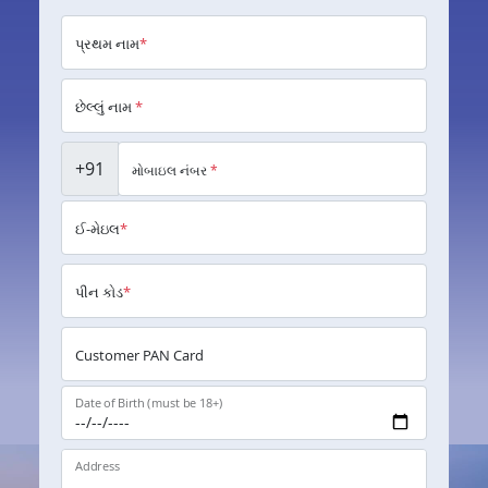
પ્રથમ નામ
*
છેલ્લું નામ
*
+91
મોબાઇલ નંબર
*
ઈ-મેઇલ
*
પીન કોડ
*
Customer PAN Card
Date of Birth (must be 18+)
Address