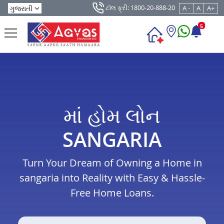
ટૉલ ફ્રી: 1800-20-888-20
A -
A
A+
5
માં હોમ લોન
SANGARIA
Turn Your Dream of Owning a Home in
sangaria into Reality with Easy & Hassle-
Free Home Loans.