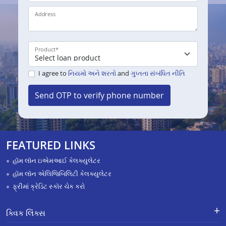
Address
Product
*
I agree to
નિયમો અને શરતો
and
ગુપ્તતા સંબંધિત નીતિ
Send OTP to verify phone number
FEATURED LINKS
હૉમ લૉન ઇએમઆઈ કેલક્યુલેટર
હૉમ લૉન એલિજિબિલિટી કેલક્યુલેટર
ફ્રીમાં ક્રેડિટ સ્કૉર ચેક કરો
ક્વિક લિંક્સ