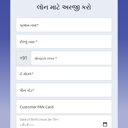
લૉન માટે અરજી કરો
પ્રથમ નામ
*
છેલ્લું નામ
*
+91
મોબાઇલ નંબર
*
ઈ-મેઇલ
*
પીન કોડ
*
Customer PAN Card
Date of Birth (must be 18+)