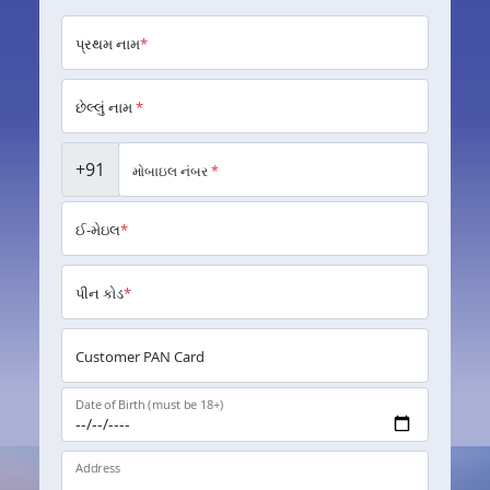
પ્રથમ નામ
*
છેલ્લું નામ
*
+91
મોબાઇલ નંબર
*
ઈ-મેઇલ
*
પીન કોડ
*
Customer PAN Card
Date of Birth (must be 18+)
Address