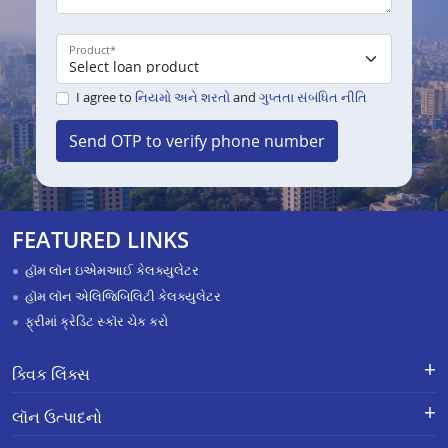
Product
*
I agree to
નિયમો અને શરતો
and
ગુપ્તતા સંબંધિત નીતિ
Send OTP to verify phone number
FEATURED LINKS
હૉમ લૉન ઇએમઆઈ કેલક્યુલેટર
હૉમ લૉન એલિજિબિલિટી કેલક્યુલેટર
ફ્રીમાં ક્રેડિટ સ્કૉર ચેક કરો
ક્વિક લિંક્સ
લૉન માટે અરજી કરો
ફરિયાદોનું નિવારણ - એક્સ-ગ્રેશિયા
લૉન ઉત્પાદનો
પેમેન્ટ સ્કીમ
APR Calculator