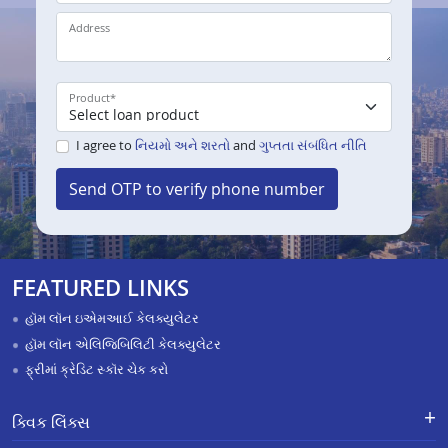
Address
Product
*
I agree to
નિયમો અને શરતો
and
ગુપ્તતા સંબંધિત નીતિ
Send OTP to verify phone number
FEATURED LINKS
હૉમ લૉન ઇએમઆઈ કેલક્યુલેટર
હૉમ લૉન એલિજિબિલિટી કેલક્યુલેટર
ફ્રીમાં ક્રેડિટ સ્કૉર ચેક કરો
ક્વિક લિંક્સ