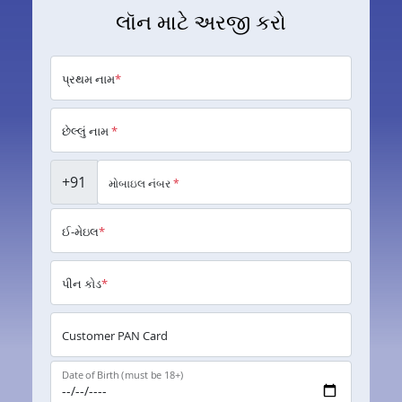
લૉન માટે અરજી કરો
પ્રથમ નામ
*
છેલ્લું નામ
*
+91
મોબાઇલ નંબર
*
ઈ-મેઇલ
*
પીન કોડ
*
Customer PAN Card
Date of Birth (must be 18+)