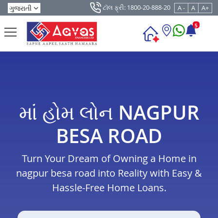
ટૉલ ફ્રી: 1800-20-888-20
A -
A
A+
5
માં હોમ લોન NAGPUR
BESA ROAD
Turn Your Dream of Owning a Home in
nagpur besa road into Reality with Easy &
Hassle-Free Home Loans.