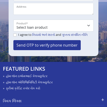
Address
Product
*
I agree to
નિયમો અને શરતો
and
ગુપ્તતા સંબંધિત નીતિ
Send OTP to verify phone number
FEATURED LINKS
હૉમ લૉન ઇએમઆઈ કેલક્યુલેટર
હૉમ લૉન એલિજિબિલિટી કેલક્યુલેટર
ફ્રીમાં ક્રેડિટ સ્કૉર ચેક કરો
ક્વિક લિંક્સ