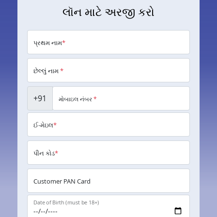
લૉન માટે અરજી કરો
પ્રથમ નામ
*
છેલ્લું નામ
*
+91
મોબાઇલ નંબર
*
ઈ-મેઇલ
*
પીન કોડ
*
Customer PAN Card
Date of Birth (must be 18+)