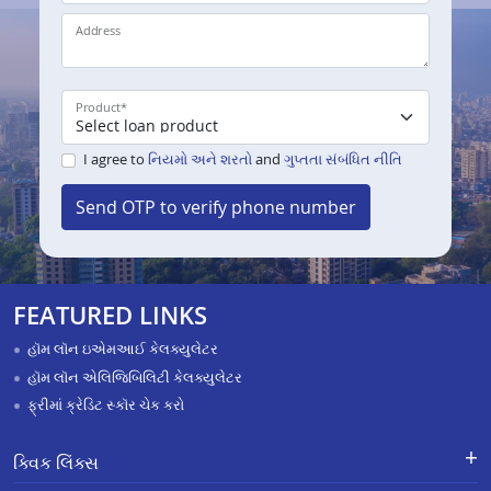
Address
Product
*
I agree to
નિયમો અને શરતો
and
ગુપ્તતા સંબંધિત નીતિ
Send OTP to verify phone number
FEATURED LINKS
હૉમ લૉન ઇએમઆઈ કેલક્યુલેટર
હૉમ લૉન એલિજિબિલિટી કેલક્યુલેટર
ફ્રીમાં ક્રેડિટ સ્કૉર ચેક કરો
ક્વિક લિંક્સ