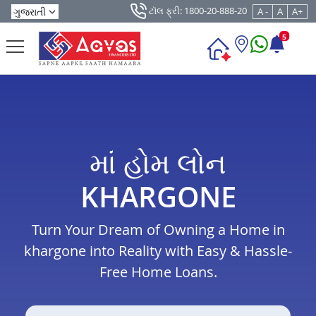
ટૉલ ફ્રી: 1800-20-888-20
A -
A
A+
5
માં હોમ લોન
KHARGONE
Turn Your Dream of Owning a Home in
khargone into Reality with Easy & Hassle-
Free Home Loans.