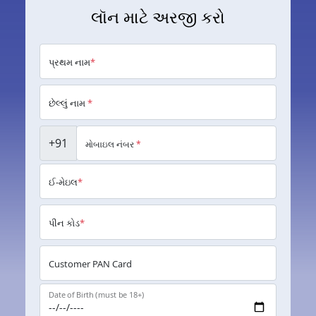
લૉન માટે અરજી કરો
પ્રથમ નામ
*
છેલ્લું નામ
*
+91
મોબાઇલ નંબર
*
ઈ-મેઇલ
*
પીન કોડ
*
Customer PAN Card
Date of Birth (must be 18+)