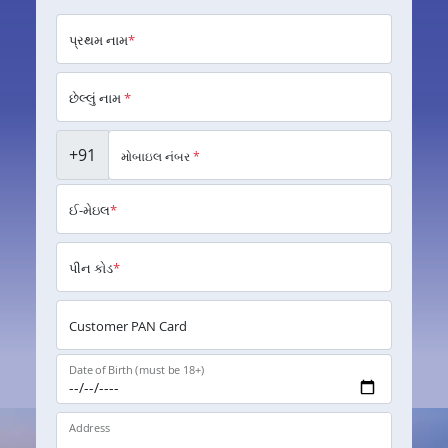
પ્રથમ નામ
*
છેલ્લું નામ
*
+91
મોબાઇલ નંબર
*
ઈ-મેઇલ
*
પીન કોડ
*
Customer PAN Card
Date of Birth (must be 18+)
Address