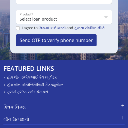
Product
*
I agree to
નિયમો અને શરતો
and
ગુપ્તતા સંબંધિત નીતિ
Send OTP to verify phone number
FEATURED LINKS
હૉમ લૉન ઇએમઆઈ કેલક્યુલેટર
હૉમ લૉન એલિજિબિલિટી કેલક્યુલેટર
ફ્રીમાં ક્રેડિટ સ્કૉર ચેક કરો
ક્વિક લિંક્સ
લૉન માટે અરજી કરો
ફરિયાદોનું નિવારણ - એક્સ-ગ્રેશિયા
લૉન ઉત્પાદનો
પેમેન્ટ સ્કીમ
APR Calculator