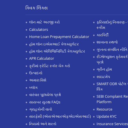
ક્વિક લિંક્સ
લૉન માટે અરજી કરો
ફરિયાદોનું નિવારણ - 
સ્કીમ
Calculators
કારકિર્દી
Home Loan Prepayment Calculator
શાખાના સ્થળો
હૉમ લૉન ઇએમઆઈ કેલક્યુલેટર
ગુપ્તતા સંબંધિત નીતિ
હૉમ લૉન એલિજિબિલિટી કેલક્યુલેટર
રીઝોલ્યુશન ફ્રેમવર્ક
APR Calculator
પ્રશ્નો
ફ્રીમાં ક્રેડિટ સ્કૉર ચેક કરો
ગ્રીન હૉમ
ઉત્પાદનો
સાઇટમેપ
અમારા વિશે
SMART ODR પોર્ટલ 
બ્લૉગ
લિંક
વારંવાર પૂછાયેલા પ્રશ્નો
SEBI Complaint Re
Platform
સાયબર સુરક્ષા FAQs
Resource
ગ્રાહકોની વાતો
Update KYC
સારફેસી (એસએઆરએફએઇએસઆઈ)
Insurance Services
નિયમો અને શરતો