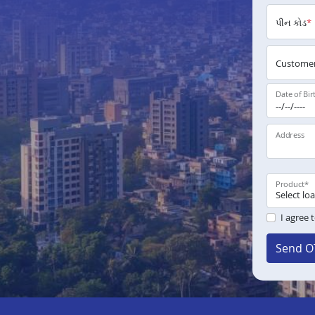
પીન કોડ
*
Customer
Date of Bir
Address
Product
*
I agree 
Send O