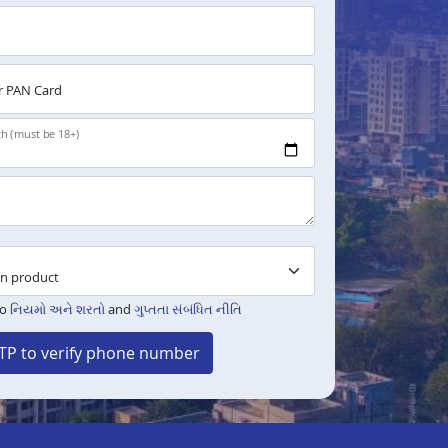
 PAN Card
th (must be 18+)
to
નિયમો અને શરતો
and
ગુપ્તતા સંબંધિત નીતિ
TP to verify phone number