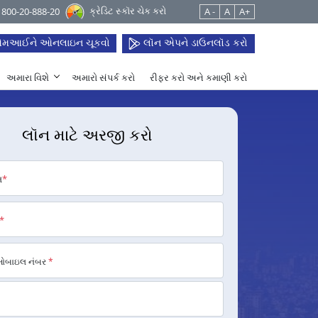
ક્રેડિટ સ્કૉર ચેક કરો
 1800-20-888-20
A -
A
A+
મઆઈને ઓનલાઇન ચૂકવો
લૉન એપને ડાઉનલૉડ કરો
અમારા વિશે
અમારો સંપર્ક કરો
રીફર કરો અને કમાણી કરો
લૉન માટે અરજી કરો
મ
*
*
મોબાઇલ નંબર
*