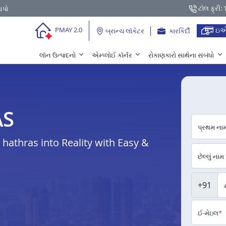
ટૉલ ફ્રી:
આપો
ઇએ
PMAY 2.0
બ્રાન્ચ લૉકેટર
કારકિર્દી
લૉન ઉત્પાદનો
એમ્પ્લોઈ કૉર્નર
રોકાણકારો સાથેના સંબંધો
AS
પ્રથમ ના
athras into Reality with Easy &
છેલ્લું નામ
+91
ઈ-મેઇલ
*