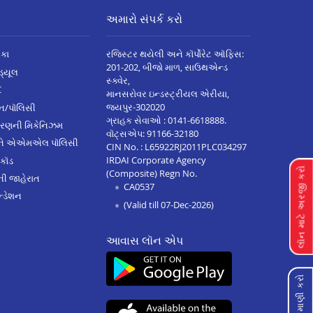
અમારો સંપર્ક કરો
િકા
રજિસ્ટર થયેલી અને કૉર્પોરેટ ઑફિસ:
201-202, બીજો માળ, સાઉથએન્ડ
િડ્યૂલ
સ્ક્વેર,
C
માનસરોવર ઇન્ડસ્ટ્રીયલ એરીયા,
જયપુર-302020
્ઝન/પૉલિસી
ગ્રાહક સેવાઓ :
0141-6618888
.
ારણની મિકેનિઝમ
વૉટ્સએપ:
91166-32180
અને એએમએલ પૉલિસી
CIN No. : L65922RJ2011PLC034297
IRDAI Corporate Agency
 કૉડ
લૉન માટે અરજી કરો
(Composite) Regn No.
ેની જાહેરાત
CA0537
્ડેશન
(Valid till 07-Dec-2026)
આવાસ લૉન એપ