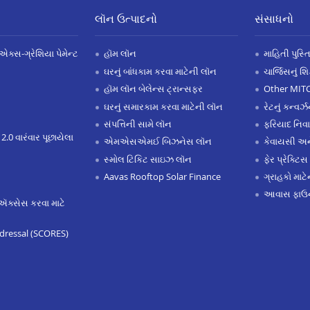
લૉન ઉત્પાદનો
સંસાધનો
એક્સ-ગ્રેશિયા પેમેન્ટ
હૉમ લૉન
માહિતી પુસ્ત
ઘરનું બાંધકામ કરવા માટેની લૉન
ચાર્જિસનું શ
હૉમ લૉન બેલેન્સ ટ્રાન્સફર
Other MIT
ઘરનું સમારકામ કરવા માટેની લૉન
રેટનું કન્વર
સંપત્તિની સામે લૉન
ફરિયાદ નિવ
 2.0 વારંવાર પૂછાયેલા
એમએસએમઈ બિઝનેસ લૉન
કેવાયસી 
સ્મોલ ટિકિટ સાઇઝ લૉન
ફેર પ્રેક્ટિસ
Aavas Rooftop Solar Finance
ગ્રાહકો માટ
આવાસ ફાઉન
ઍક્સેસ કરવા માટે
dressal (SCORES)