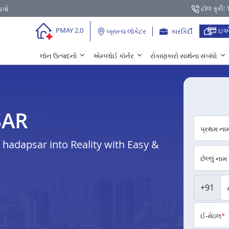
ટૉલ ફ્રી:
આપો
ઇએ
PMAY 2.0
બ્રાન્ચ લૉકેટર
કારકિર્દી
લૉન ઉત્પાદનો
એમ્પ્લોઈ કૉર્નર
રોકાણકારો સાથેના સંબંધો
SAR
પ્રથમ ના
hadapsar into Reality with Easy &
છેલ્લું નામ
+91
ઈ-મેઇલ
*