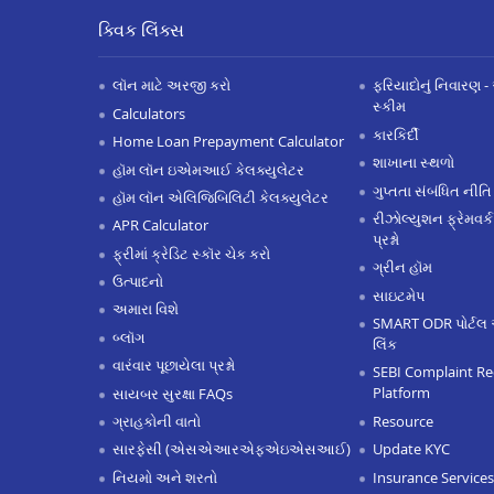
ક્વિક લિંક્સ
લૉન માટે અરજી કરો
ફરિયાદોનું નિવારણ - 
સ્કીમ
Calculators
કારકિર્દી
Home Loan Prepayment Calculator
શાખાના સ્થળો
હૉમ લૉન ઇએમઆઈ કેલક્યુલેટર
ગુપ્તતા સંબંધિત નીતિ
હૉમ લૉન એલિજિબિલિટી કેલક્યુલેટર
રીઝોલ્યુશન ફ્રેમવર્ક
APR Calculator
પ્રશ્નો
ફ્રીમાં ક્રેડિટ સ્કૉર ચેક કરો
ગ્રીન હૉમ
ઉત્પાદનો
સાઇટમેપ
અમારા વિશે
SMART ODR પોર્ટલ 
બ્લૉગ
લિંક
વારંવાર પૂછાયેલા પ્રશ્નો
SEBI Complaint Re
Platform
સાયબર સુરક્ષા FAQs
Resource
ગ્રાહકોની વાતો
Update KYC
સારફેસી (એસએઆરએફએઇએસઆઈ)
Insurance Services
નિયમો અને શરતો