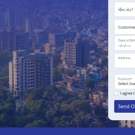
પીન કોડ
*
Customer
Date of Bir
Address
Product
*
I agree 
Send O