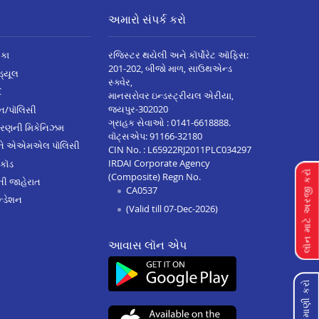
અમારો સંપર્ક કરો
િકા
રજિસ્ટર થયેલી અને કૉર્પોરેટ ઑફિસ:
201-202, બીજો માળ, સાઉથએન્ડ
િડ્યૂલ
સ્ક્વેર,
C
માનસરોવર ઇન્ડસ્ટ્રીયલ એરીયા,
જયપુર-302020
્ઝન/પૉલિસી
ગ્રાહક સેવાઓ :
0141-6618888
.
ારણની મિકેનિઝમ
વૉટ્સએપ:
91166-32180
અને એએમએલ પૉલિસી
CIN No. : L65922RJ2011PLC034297
IRDAI Corporate Agency
 કૉડ
લૉન માટે અરજી કરો
(Composite) Regn No.
ેની જાહેરાત
CA0537
્ડેશન
(Valid till 07-Dec-2026)
આવાસ લૉન એપ