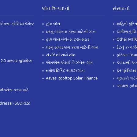
લૉન ઉત્પાદનો
સંસાધનો
એક્સ-ગ્રેશિયા પેમેન્ટ
હૉમ લૉન
માહિતી પુસ્ત
ઘરનું બાંધકામ કરવા માટેની લૉન
ચાર્જિસનું શ
હૉમ લૉન બેલેન્સ ટ્રાન્સફર
Other MIT
ઘરનું સમારકામ કરવા માટેની લૉન
રેટનું કન્વર
સંપત્તિની સામે લૉન
ફરિયાદ નિવ
 2.0 વારંવાર પૂછાયેલા
એમએસએમઈ બિઝનેસ લૉન
કેવાયસી 
સ્મોલ ટિકિટ સાઇઝ લૉન
ફેર પ્રેક્ટિસ
Aavas Rooftop Solar Finance
ગ્રાહકો માટ
આવાસ ફાઉન
ઍક્સેસ કરવા માટે
dressal (SCORES)