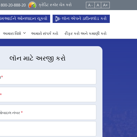
ક્રેડિટ સ્કૉર ચેક કરો
 1800-20-888-20
A -
A
A+
મઆઈને ઓનલાઇન ચૂકવો
લૉન એપને ડાઉનલૉડ કરો
અમારા વિશે
અમારો સંપર્ક કરો
રીફર કરો અને કમાણી કરો
લૉન માટે અરજી કરો
મ
*
*
મોબાઇલ નંબર
*