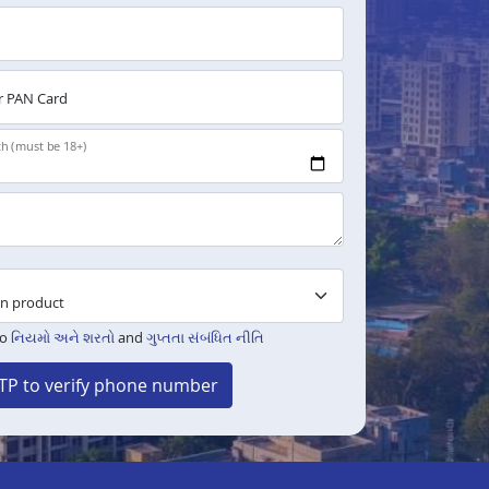
 PAN Card
th (must be 18+)
to
નિયમો અને શરતો
and
ગુપ્તતા સંબંધિત નીતિ
TP to verify phone number